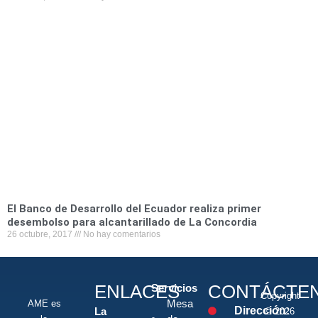
El Banco de Desarrollo del Ecuador realiza primer
desembolso para alcantarillado de La Concordia
26 octubre, 2017
No hay comentarios
ENLACES
CONTÁCTE
Servicios
Copyright
Mesa
AME es
Dirección:
La
© 2026