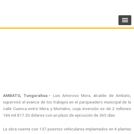
Ir
SIGUENOS:
@AMEcuador
al
contenido
Alcalde de Ambato supervisa obra que
promoverá la movilidad
AMBATO, Tungurahua.-
Luis Amoroso Mora, alcalde de Ambato,
supervisó el avance de los trabajos en el parqueadero municipal de la
calle Cuenca entre Mera y Montalvo, cuya inversión es de 2 millones
184 mil 817.20 dólares con un plazo de ejecución de 365 días.
La obra cuenta con 137 puestos vehiculares implantados en 4 plantas