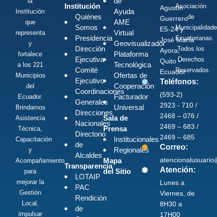
de
la
Institución
Asociación
Agustín
Ayuda
Institución
Quiénes
de
Guerrero
AME
que
Somos
Municipalidad
E5-24 y
Virtual
representa
Presidencia
Ecuatorianas.
José María
Geovisualizador
y
Dirección
Todos los
Ayora,
Plataforma
fortalece
Ejecutiva
Derechos
Quito -
Tecnológica
a los 221
Comité
Reservados.
Ecuador
Ofertas de
Municipios
Ejecutivo
Teléfonos:
Cooperación
del
Coordinaciones
(593-2)
Facturador
Ecuador.
Generales
2923 - 710 /
Universal
Brindamos
Direcciones
2468 – 076 /
Sala de
Asistencia
Nacionales
2469 – 683 /
Prensa
Técnica,
Directorio
2469 – 685
Institucionales
Capacitación
de
Correo:
Regionales
y
Alcaldes
atencionalusuari
Mapa
Acompañamiento
Transparencia
Atención:
del Sitio
para
LOTAIP
mejorar la
Lunes a
PAC
Gestión
Viernes, de
Rendición
Local,
8H30 a
de
impulsar
17H00