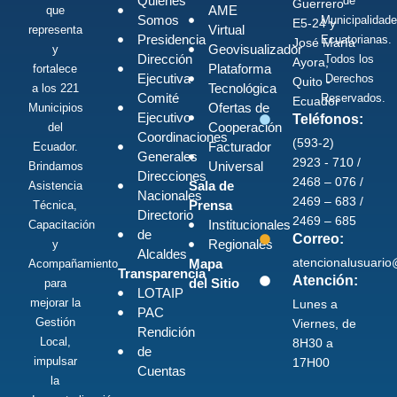
Quiénes
de
Guerrero
AME
que
Somos
Municipalidad
E5-24 y
Virtual
representa
Presidencia
Ecuatorianas.
José María
Geovisualizador
y
Dirección
Todos los
Ayora,
Plataforma
fortalece
Ejecutiva
Derechos
Quito -
Tecnológica
a los 221
Comité
Reservados.
Ecuador
Ofertas de
Municipios
Ejecutivo
Teléfonos:
Cooperación
del
Coordinaciones
(593-2)
Facturador
Ecuador.
Generales
2923 - 710 /
Universal
Brindamos
Direcciones
2468 – 076 /
Sala de
Asistencia
Nacionales
2469 – 683 /
Prensa
Técnica,
Directorio
2469 – 685
Institucionales
Capacitación
de
Correo:
Regionales
y
Alcaldes
atencionalusuari
Mapa
Acompañamiento
Transparencia
Atención:
del Sitio
para
LOTAIP
mejorar la
Lunes a
PAC
Gestión
Viernes, de
Rendición
Local,
8H30 a
de
impulsar
17H00
Cuentas
la