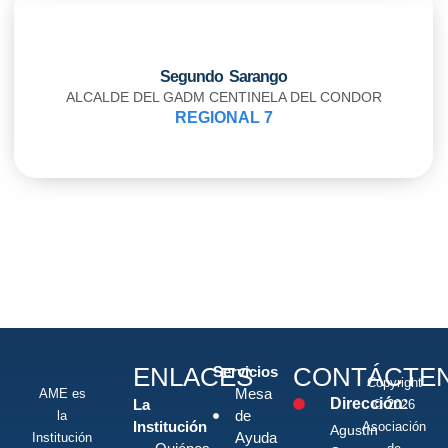
Segundo Sarango
ALCALDE DEL GADM CENTINELA DEL CONDOR
REGIONAL 7
ENLACES
CONTÁCTE
Servicios
Copyright
Mesa
AME es
Dirección:
La
© 2026
de
la
Institución
Asociación
Agustín
Ayuda
Institución