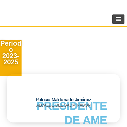
Ir
SIGUENOS:
@AMEcuador
al
contenido
INTEGRANTES COMITÉ EJECUTIVO
Period
o
2023-
2025
Patricio Maldonado Jiménez
PRESIDENTE
PRESIDENTE
PRESIDENTE
ALCALDE DEL GADM NABÓN
DE AME
DE AME
DE AME