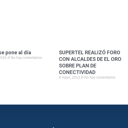
b
t
e
l
s
o
e
d
a
o
r
i
p
k
n
p
e pone al día
SUPERTEL REALIZÓ FORO
 2016
No hay comentarios
CON ALCALDES DE EL ORO
SOBRE PLAN DE
CONECTIVIDAD
9 mayo, 2013
No hay comentarios