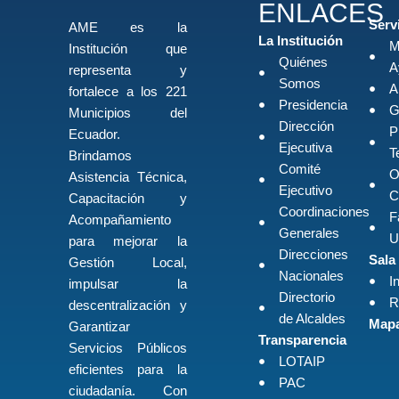
ENLACES
Serv
AME es la
La Institución
M
Institución que
Quiénes
A
representa y
Somos
A
fortalece a los 221
Presidencia
G
Municipios del
Dirección
P
Ecuador.
Ejecutiva
T
Brindamos
Comité
O
Asistencia Técnica,
Ejecutivo
C
Capacitación y
Coordinaciones
F
Acompañamiento
Generales
U
para mejorar la
Direcciones
Sala
Gestión Local,
Nacionales
I
impulsar la
Directorio
R
descentralización y
de Alcaldes
Mapa
Garantizar
Transparencia
Servicios Públicos
LOTAIP
eficientes para la
PAC
ciudadanía. Con