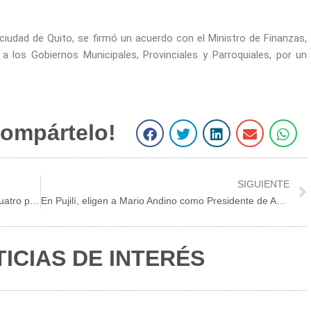
ciudad de Quito, se firmó un acuerdo con el Ministro de Finanzas,
s a los Gobiernos Municipales, Provinciales y Parroquiales, por un
ompártelo!
S
S
S
S
S
h
h
h
h
h
a
a
a
a
a
r
r
r
r
r
SIGUIENTE
e
e
e
e
e
La “tierra del danzante” recibirá a alcaldes de cuatro provincias
En Pujilí, eligen a Mario Andino como Presidente de AME Regional 3
o
o
o
o
o
n
n
n
n
n
f
t
l
e
w
ICIAS DE INTERÉS
a
w
i
m
h
c
i
n
a
a
e
t
k
i
t