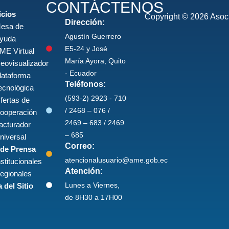
CONTÁCTENOS
icios
Copyright © 2026 Asoci
Dirección:
esa de
Agustín Guerrero
yuda
E5-24 y José
ME Virtual
María Ayora, Quito
eovisualizador
- Ecuador
lataforma
Teléfonos:
ecnológica
(593-2) 2923 - 710
fertas de
/ 2468 – 076 /
ooperación
2469 – 683 / 2469
acturador
– 685
niversal
Correo:
 de Prensa
atencionalusuario@ame.gob.ec
nstitucionales
Atención:
egionales
Lunes a Viernes,
 del Sitio
de 8H30 a 17H00