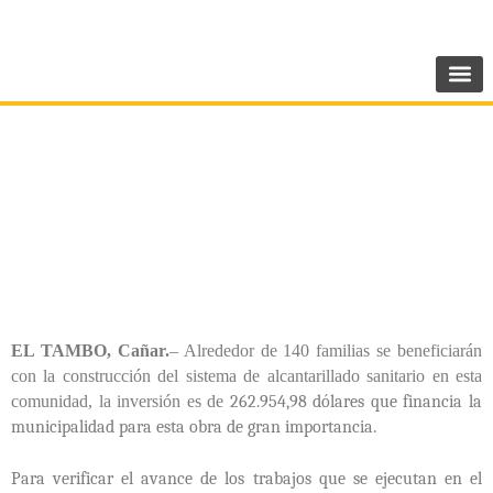
Ir
SIGUENOS:
@AMEcuador
al
contenido
Alcantarillado sanitario para comunidad de
Jalupata
EL TAMBO, Cañar.
– Alrededor de 140 familias se beneficiarán
con la construcción del sistema de alcantarillado sanitario en esta
comunidad, la inversión es de
262.954,98 dólares que financia la
municipalidad para esta obra de gran importancia.
Para verificar el avance de los trabajos que se ejecutan en el