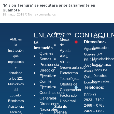
“Misión Ternura” se ejecutará prioritariamente en
Guamote
18 marzo, 2018
No hay comentarios
ENLACES
CONTÁCTE
Servicios
Copyright
Mesa
AME es
Dirección:
La
© 2026
de
la
Institución
Asociación
Agustín
Ayuda
Institución
Quiénes
de
Guerrero
AME
que
Somos
Municipalidad
E5-24 y
Virtual
representa
Presidencia
Ecuatorianas.
José María
Geovisualizador
y
Dirección
Todos los
Ayora,
Plataforma
fortalece
Ejecutiva
Derechos
Quito -
Tecnológica
a los 221
Comité
Reservados.
Ecuador
Ofertas de
Municipios
Ejecutivo
Teléfonos:
Cooperación
del
Coordinaciones
(593-2)
Facturador
Ecuador.
Generales
2923 - 710 /
Universal
Brindamos
Direcciones
2468 – 076 /
Sala de
Asistencia
Nacionales
2469 – 683 /
Prensa
Técnica,