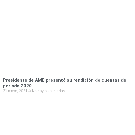
e
t
k
i
t
b
t
e
l
s
o
e
d
a
o
r
i
p
k
n
p
Presidente de AME presentó su rendición de cuentas del
período 2020
31 mayo, 2021
No hay comentarios