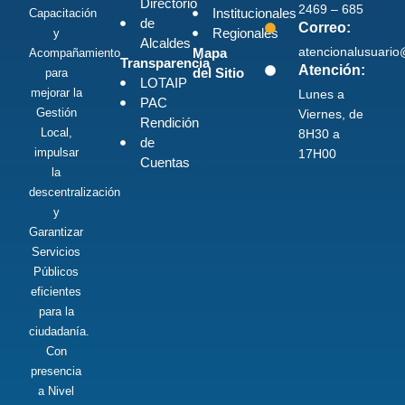
Directorio
2469 – 685
Institucionales
Capacitación
de
Correo:
Regionales
y
Alcaldes
atencionalusuari
Mapa
Acompañamiento
Transparencia
Atención:
del Sitio
para
LOTAIP
mejorar la
Lunes a
PAC
Gestión
Viernes, de
Rendición
Local,
8H30 a
de
impulsar
17H00
Cuentas
la
descentralización
y
Garantizar
Servicios
Públicos
eficientes
para la
ciudadanía.
Con
presencia
a Nivel