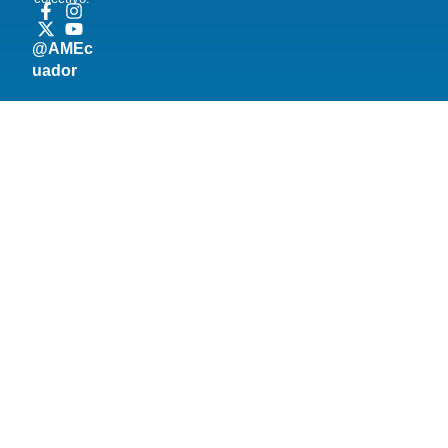
@AMEc
uador