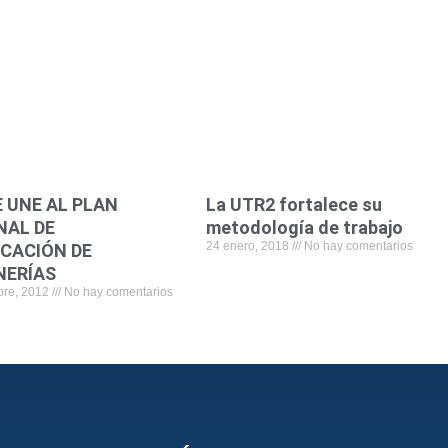
b
t
e
l
s
o
e
d
a
o
r
i
p
k
n
p
 UNE AL PLAN
La UTR2 fortalece su
NAL DE
metodología de trabajo
24 enero, 2018
No hay comentarios
ICACIÓN DE
NERÍAS
bre, 2012
No hay comentarios