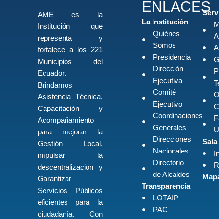
ENLACES
Serv
AME es la
La Institución
M
Institución que
Quiénes
A
representa y
Somos
A
fortalece a los 221
Presidencia
G
Municipios del
Dirección
P
Ecuador.
Ejecutiva
T
Brindamos
Comité
O
Asistencia Técnica,
Ejecutivo
C
Capacitación y
Coordinaciones
F
Acompañamiento
Generales
U
para mejorar la
Direcciones
Sala
Gestión Local,
Nacionales
I
impulsar la
Directorio
R
descentralización y
de Alcaldes
Mapa
Garantizar
Transparencia
Servicios Públicos
LOTAIP
eficientes para la
PAC
ciudadanía. Con