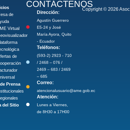
CONTÁCTENOS
icios
Copyright © 2026 Asoci
Dirección:
esa de
Agustín Guerrero
yuda
E5-24 y José
ME Virtual
María Ayora, Quito
eovisualizador
- Ecuador
lataforma
Teléfonos:
ecnológica
(593-2) 2923 - 710
fertas de
/ 2468 – 076 /
ooperación
2469 – 683 / 2469
acturador
– 685
niversal
Correo:
 de Prensa
atencionalusuario@ame.gob.ec
nstitucionales
Atención:
egionales
Lunes a Viernes,
 del Sitio
de 8H30 a 17H00