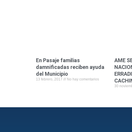
En Pasaje familias
AME SE
damnificadas reciben ayuda
NACIO
del Municipio
ERRAD
13 febrero, 2017
No hay comentarios
CACHI
30 noviem