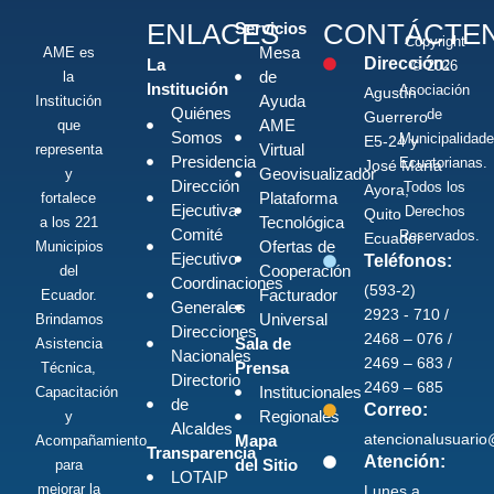
ENLACES
CONTÁCTE
Servicios
Copyright
Mesa
AME es
Dirección:
La
© 2026
de
la
Institución
Asociación
Agustín
Ayuda
Institución
Quiénes
de
Guerrero
AME
que
Somos
Municipalidad
E5-24 y
Virtual
representa
Presidencia
Ecuatorianas.
José María
Geovisualizador
y
Dirección
Todos los
Ayora,
Plataforma
fortalece
Ejecutiva
Derechos
Quito -
Tecnológica
a los 221
Comité
Reservados.
Ecuador
Ofertas de
Municipios
Ejecutivo
Teléfonos:
Cooperación
del
Coordinaciones
(593-2)
Facturador
Ecuador.
Generales
2923 - 710 /
Universal
Brindamos
Direcciones
2468 – 076 /
Sala de
Asistencia
Nacionales
2469 – 683 /
Prensa
Técnica,
Directorio
2469 – 685
Institucionales
Capacitación
de
Correo:
Regionales
y
Alcaldes
atencionalusuari
Mapa
Acompañamiento
Transparencia
Atención:
del Sitio
para
LOTAIP
mejorar la
Lunes a