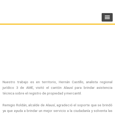
Ir
SIGUENOS:
@AMEcuador
al
contenido
AME BRINDA ASISTENCIA TÉCNICA EN ALAUSÍ
Y COLTA
Nuestro trabajo es en territorio, Hernán Castillo, analista regional
jurídico 3 de AME, visitó el cantón Alausí para brindar asistencia
técnica sobre el registro de propiedad y mercantil.
Remigio Roldán, alcalde de Alausí, agradeció el soporte que se brindó
ya que ayuda a brindar un mejor servicio a la ciudadanía y solventa las