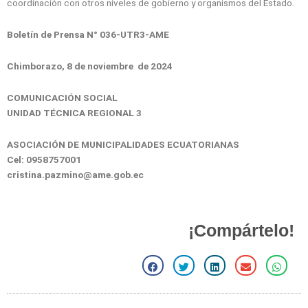
coordinación con otros niveles de gobierno y organismos del Estado.
Boletín de Prensa N° 036-UTR3-AME
Chimborazo, 8 de noviembre de 2024
COMUNICACIÓN SOCIAL
UNIDAD TÉCNICA REGIONAL 3
ASOCIACIÓN DE MUNICIPALIDADES ECUATORIANAS
Cel: 0958757001
cristina.pazmino@ame.gob.ec
¡Compártelo!
S
S
S
S
S
h
h
h
h
h
a
a
a
a
a