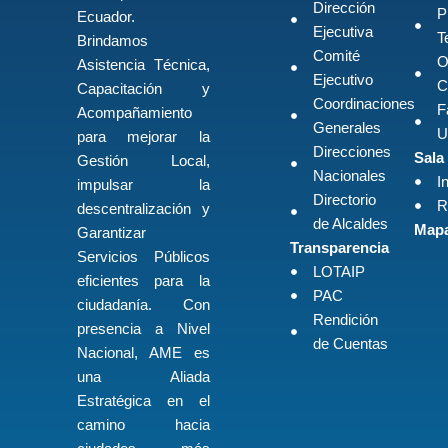
Dirección
P
Ecuador.
Ejecutiva
T
Brindamos
Comité
O
Asistencia Técnica,
Ejecutivo
C
Capacitación y
Coordinaciones
F
Acompañamiento
Generales
U
para mejorar la
Direcciones
Sala
Gestión Local,
Nacionales
I
impulsar la
Directorio
R
descentralización y
de Alcaldes
Mapa
Garantizar
Transparencia
Servicios Públicos
LOTAIP
eficientes para la
PAC
ciudadanía. Con
Rendición
presencia a Nivel
de Cuentas
Nacional, AME es
una Aliada
Estratégica en el
camino hacia