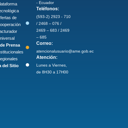
- Ecuador
lataforma
Teléfonos:
ecnológica
(593-2) 2923 - 710
fertas de
/ 2468 – 076 /
ooperación
2469 – 683 / 2469
acturador
– 685
niversal
Correo:
 de Prensa
atencionalusuario@ame.gob.ec
nstitucionales
Atención:
egionales
Lunes a Viernes,
 del Sitio
de 8H30 a 17H00