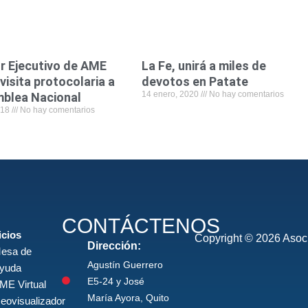
or Ejecutivo de AME
La Fe, unirá a miles de
 visita protocolaria a
devotos en Patate
14 enero, 2020
No hay comentarios
mblea Nacional
2018
No hay comentarios
CONTÁCTENOS
icios
Copyright © 2026 Asoci
Dirección:
esa de
Agustín Guerrero
yuda
E5-24 y José
ME Virtual
María Ayora, Quito
eovisualizador