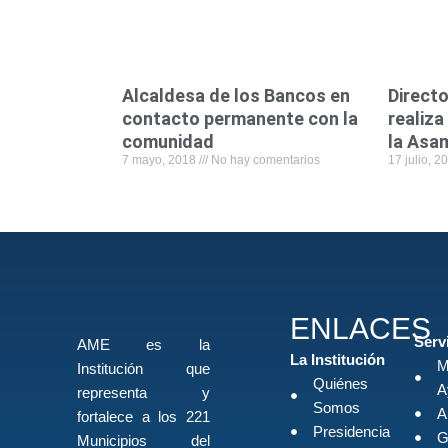
Alcaldesa de los Bancos en
Direct
contacto permanente con la
realiza
comunidad
la Asa
7 mayo, 2018
No hay comentarios
17 julio, 
ENLACES
Serv
AME es la
La Institución
M
Institución que
Quiénes
A
representa y
Somos
A
fortalece a los 221
Presidencia
G
Municipios del