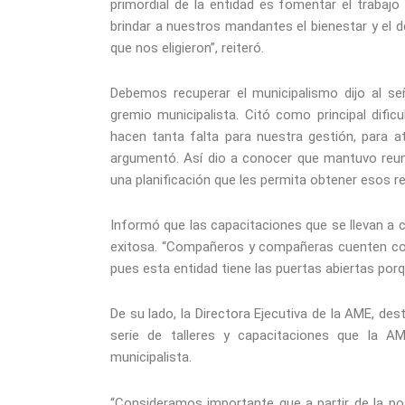
primordial de la entidad es fomentar el trabajo
brindar a nuestros mandantes el bienestar y el 
que nos eligieron”, reiteró.
Debemos recuperar el municipalismo dijo al s
gremio municipalista. Citó como principal difi
hacen tanta falta para nuestra gestión, para at
argumentó. Así dio a conocer que mantuvo reun
una planificación que les permita obtener esos r
Informó que las capacitaciones que se llevan a c
exitosa. “Compañeros y compañeras cuenten con 
pues esta entidad tiene las puertas abiertas porq
De su lado, la Directora Ejecutiva de la AME, dest
serie de talleres y capacitaciones que la A
municipalista.
“Consideramos importante que a partir de la po