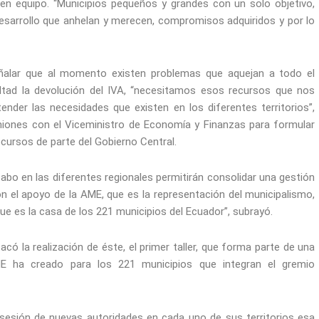
 en equipo. “Municipios pequeños y grandes con un solo objetivo,
desarrollo que anhelan y merecen, compromisos adquiridos y por lo
eñalar que al momento existen problemas que aquejan a todo el
cultad la devolución del IVA, “necesitamos esos recursos que nos
ender las necesidades que existen en los diferentes territorios”,
iones con el Viceministro de Economía y Finanzas para formular
ecursos de parte del Gobierno Central.
abo en las diferentes regionales permitirán consolidar una gestión
el apoyo de la AME, que es la representación del municipalismo,
ue es la casa de los 221 municipios del Ecuador”, subrayó.
acó la realización de éste, el primer taller, que forma parte de una
ME ha creado para los 221 municipios que integran el gremio
sesión de nuevas autoridades en cada uno de sus territorios esa