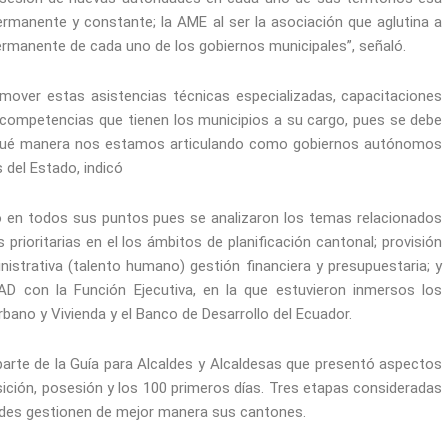
rmanente y constante; la AME al ser la asociación que aglutina a
permanente de cada uno de los gobiernos municipales”, señaló.
mover estas asistencias técnicas especializadas, capacitaciones
y competencias que tienen los municipios a su cargo, pues se debe
de qué manera nos estamos articulando como gobiernos autónomos
 del Estado, indicó
ó en todos sus puntos pues se analizaron los temas relacionados
prioritarias en el los ámbitos de planificación cantonal; provisión
inistrativa (talento humano) gestión financiera y presupuestaria; y
AD con la Función Ejecutiva, en la que estuvieron inmersos los
bano y Vivienda y el Banco de Desarrollo del Ecuador.
parte de la Guía para Alcaldes y Alcaldesas que presentó aspectos
sición, posesión y los 100 primeros días. Tres etapas consideradas
dades gestionen de mejor manera sus cantones.