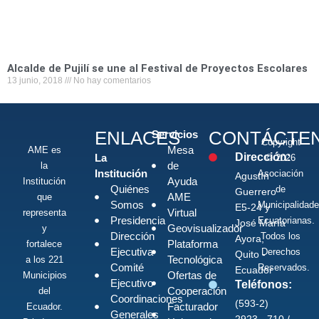
Alcalde de Pujilí se une al Festival de Proyectos Escolares
13 junio, 2018
No hay comentarios
ENLACES
CONTÁCTE
Servicios
Copyright
Mesa
AME es
Dirección:
La
© 2026
de
la
Institución
Asociación
Agustín
Ayuda
Institución
Quiénes
de
Guerrero
AME
que
Somos
Municipalidad
E5-24 y
Virtual
representa
Presidencia
Ecuatorianas.
José María
Geovisualizador
y
Dirección
Todos los
Ayora,
Plataforma
fortalece
Ejecutiva
Derechos
Quito -
Tecnológica
a los 221
Comité
Reservados.
Ecuador
Ofertas de
Municipios
Ejecutivo
Teléfonos:
Cooperación
del
Coordinaciones
(593-2)
Facturador
Ecuador.
Generales
2923 - 710 /