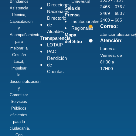
Universal
Brindamos
Direcciones
2468 – 076 /
Sala de
Asistencia
Nacionales
2469 – 683 /
Prensa
Técnica,
Directorio
2469 – 685
Institucionales
Capacitación
de
Correo:
Regionales
y
Alcaldes
atencionalusuari
Mapa
Acompañamiento
Transparencia
Atención:
del Sitio
para
LOTAIP
mejorar la
Lunes a
PAC
Gestión
Viernes, de
Rendición
Local,
8H30 a
de
impulsar
17H00
Cuentas
la
descentralización
y
Garantizar
Servicios
Públicos
eficientes
para la
ciudadanía.
Con