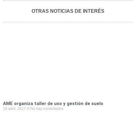
f
t
l
e
w
OTRAS NOTICIAS DE INTERÉS
a
w
i
m
h
c
i
n
a
a
e
t
k
i
t
b
t
e
l
s
o
e
d
a
o
r
i
p
k
n
p
AME organiza taller de uso y gestión de suelo
19 abril, 2017
No hay comentarios