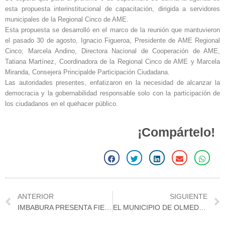
esta propuesta interinstitucional de capacitación, dirigida a servidores
municipales de la Regional Cinco de AME.
Esta propuesta se desarrolló en el marco de la reunión que mantuvieron
el pasado 30 de agosto, Ignacio Figueroa, Presidente de AME Regional
Cinco; Marcela Andino, Directora Nacional de Cooperación de AME,
Tatiana Martínez, Coordinadora de la Regional Cinco de AME y Marcela
Miranda, Consejera Principalde Participación Ciudadana.
Las autoridades presentes, enfatizaron en la necesidad de alcanzar la
democracia y la gobernabilidad responsable solo con la participación de
los ciudadanos en el quehacer público.
¡Compártelo!
S
S
S
S
S
h
h
h
h
h
a
a
a
a
a
r
r
r
r
r
Prev
ANTERIOR
SIGUIENTE
e
e
e
e
e
IMBABURA PRESENTA FIESTAS TRADICIONALES
EL MUNICIPIO DE OLMEDO FIRMÓ EL CONVENIO PARA EL FINANCIAMIENTO DEL PROGRAMA PROSANEAMIENTO
o
o
o
o
o
n
n
n
n
n