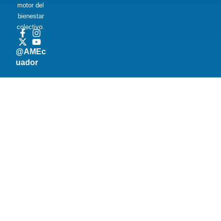
motor del
bienestar
colectivo.
@AMEc
uador