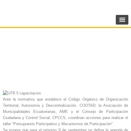
Ir
SIGUENOS:
@AMEcuador
al
contenido
AME PLANIFICA CAPACITACIÓN EN
PRESUPUESTO PARTICIPATIVO
Ante la normativa que establece el Código Orgánico de Organización
Territorial, Autonomía y Descentralización, COOTAD; la Asociación de
Municipalidades Ecuatorianas, AME y el Consejo de Participación
Ciudadana y Control Social, CPCCS, coordinan acciones para realizar el
taller “Presupuesto Participativo y Mecanismos de Participación”.
Se espera que para el próximo 9 de septiembre se defina la agenda de