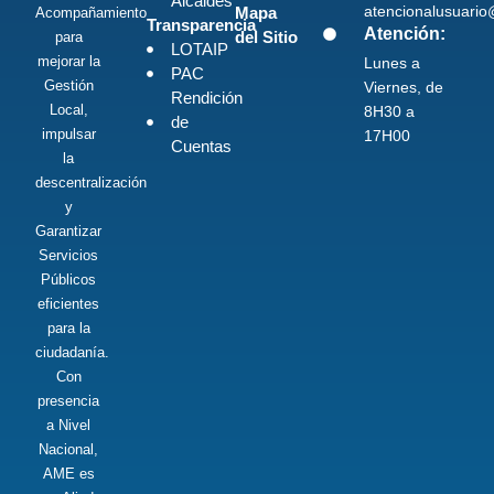
Alcaldes
atencionalusuari
Mapa
Acompañamiento
Transparencia
Atención:
del Sitio
para
LOTAIP
mejorar la
Lunes a
PAC
Gestión
Viernes, de
Rendición
Local,
8H30 a
de
impulsar
17H00
Cuentas
la
descentralización
y
Garantizar
Servicios
Públicos
eficientes
para la
ciudadanía.
Con
presencia
a Nivel
Nacional,
AME es