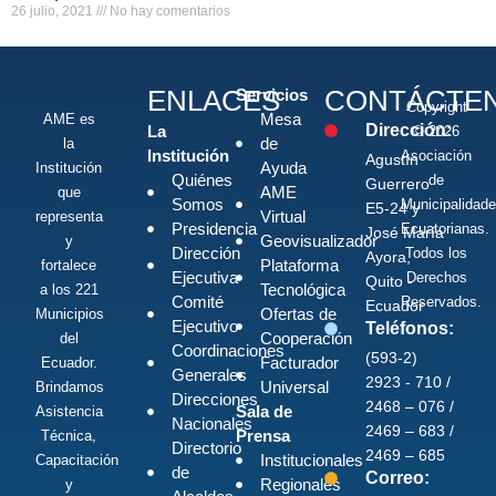
26 julio, 2021
No hay comentarios
ENLACES
CONTÁCTE
Servicios
Copyright
Mesa
AME es
Dirección:
La
© 2026
de
la
Institución
Asociación
Agustín
Ayuda
Institución
Quiénes
de
Guerrero
AME
que
Somos
Municipalidad
E5-24 y
Virtual
representa
Presidencia
Ecuatorianas.
José María
Geovisualizador
y
Dirección
Todos los
Ayora,
Plataforma
fortalece
Ejecutiva
Derechos
Quito -
Tecnológica
a los 221
Comité
Reservados.
Ecuador
Ofertas de
Municipios
Ejecutivo
Teléfonos:
Cooperación
del
Coordinaciones
(593-2)
Facturador
Ecuador.
Generales
2923 - 710 /
Universal
Brindamos
Direcciones
2468 – 076 /
Sala de
Asistencia
Nacionales
2469 – 683 /
Prensa
Técnica,
Directorio
2469 – 685
Institucionales
Capacitación
de
Correo:
Regionales
y