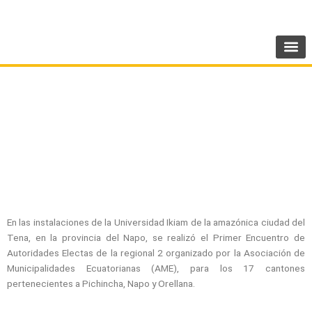
Ir
SIGUENOS:
@AMEcuador
al
contenido
AME POTENCIA LOS PROCESOS DE
TRANSICIÓN CON LOS ENCUENTROS DE
AUTORIDADES LOCALES 2023-2027
En las instalaciones de la Universidad Ikiam de la amazónica ciudad del
Tena, en la provincia del Napo, se realizó el Primer Encuentro de
Autoridades Electas de la regional 2 organizado por la Asociación de
Municipalidades Ecuatorianas (AME), para los 17 cantones
pertenecientes a Pichincha, Napo y Orellana.