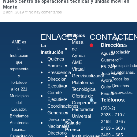
Nuevo centro de operaciones técnicas y unidad móvil en
Manta
2 abril, 2019
No hay comentarios
ENLACES
CONTÁCTE
Servicios
Copyright
Mesa
AME es
Dirección:
La
© 2026
de
la
Institución
Asociación
Agustín
Ayuda
Institución
Quiénes
de
Guerrero
AME
que
Somos
Municipalidad
E5-24 y
Virtual
representa
Presidencia
Ecuatorianas.
José María
Geovisualizador
y
Dirección
Todos los
Ayora,
Plataforma
fortalece
Ejecutiva
Derechos
Quito -
Tecnológica
a los 221
Comité
Reservados.
Ecuador
Ofertas de
Municipios
Ejecutivo
Teléfonos:
Cooperación
del
Coordinaciones
(593-2)
Facturador
Ecuador.
Generales
2923 - 710 /
Universal
Brindamos
Direcciones
2468 – 076 /
Sala de
Asistencia
Nacionales
2469 – 683 /
Prensa
Técnica,
Directorio
2469 – 685
Institucionales
Capacitación