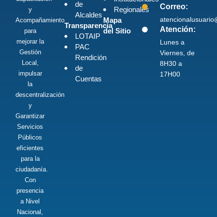
de
Correo:
Regionales
y
Alcaldes
atencionalusuari
Mapa
Acompañamiento
Transparencia
Atención:
del Sitio
para
LOTAIP
mejorar la
Lunes a
PAC
Gestión
Viernes, de
Rendición
Local,
8H30 a
de
impulsar
17H00
Cuentas
la
descentralización
y
Garantizar
Servicios
Públicos
eficientes
para la
ciudadanía.
Con
presencia
a Nivel
Nacional,