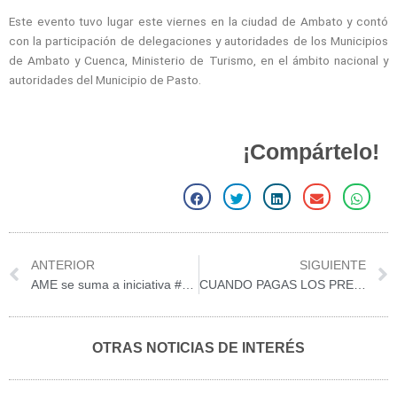
Este evento tuvo lugar este viernes en la ciudad de Ambato y contó
con la participación de delegaciones y autoridades de los Municipios
de Ambato y Cuenca, Ministerio de Turismo, en el ámbito nacional y
autoridades del Municipio de Pasto.
¡Compártelo!
S
S
S
S
S
h
h
h
h
h
a
a
a
a
a
r
r
r
r
r
Prev
ANTERIOR
SIGUIENTE
e
e
e
e
e
AME se suma a iniciativa #EcuadorEsCarnaval, para impulsar el turismo nacional
CUANDO PAGAS LOS PREDIALES, HACES LA VACA!
o
o
o
o
o
n
n
n
n
n
f
t
l
e
w
OTRAS NOTICIAS DE INTERÉS
a
w
i
m
h
c
i
n
a
a
e
t
k
i
t