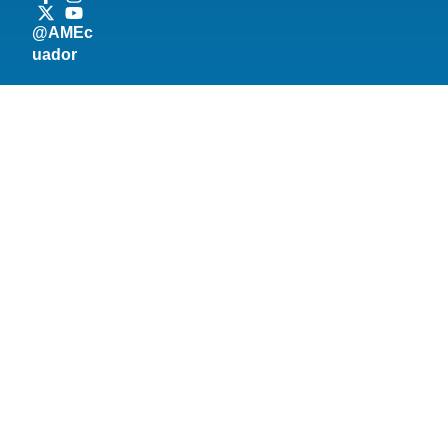
@AMEc
uador