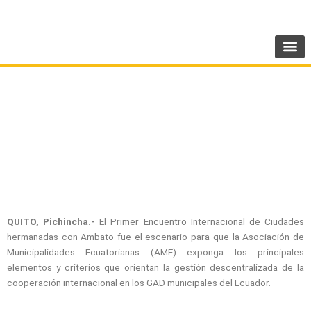
Ir
SIGUENOS:
@AMEcuador
al
contenido
AME presente en Primer Encuentro
Internacional de ciudades hermanadas con
Ambato
QUITO, Pichincha.-
El Primer Encuentro Internacional de Ciudades
hermanadas con Ambato fue el escenario para que la Asociación de
Municipalidades Ecuatorianas (AME) exponga los principales
elementos y criterios que orientan la gestión descentralizada de la
cooperación internacional en los GAD municipales del Ecuador.