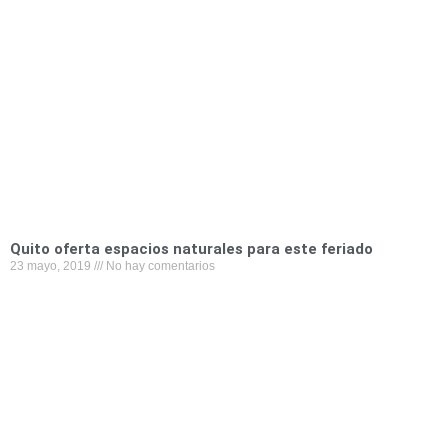
b
t
e
l
s
o
e
d
a
o
r
i
p
k
n
p
Quito oferta espacios naturales para este feriado
23 mayo, 2019
No hay comentarios