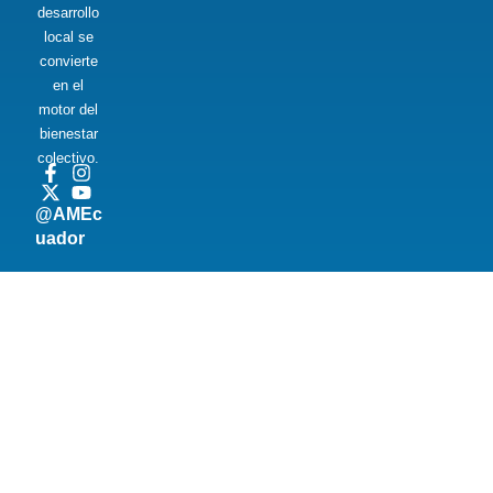
desarrollo
local se
convierte
en el
motor del
bienestar
colectivo.
@AMEc
uador