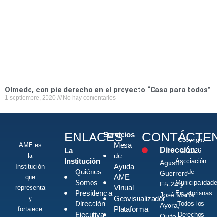
Olmedo, con pie derecho en el proyecto “Casa para todos”
1 septiembre, 2020
No hay comentarios
ENLACES
CONTÁCTE
Servicios
Copyright
Mesa
AME es
Dirección:
La
© 2026
de
la
Institución
Asociación
Agustín
Ayuda
Institución
Quiénes
de
Guerrero
AME
que
Somos
Municipalidad
E5-24 y
Virtual
representa
Presidencia
Ecuatorianas.
José María
Geovisualizador
y
Dirección
Todos los
Ayora,
Plataforma
fortalece
Ejecutiva
Derechos
Quito -