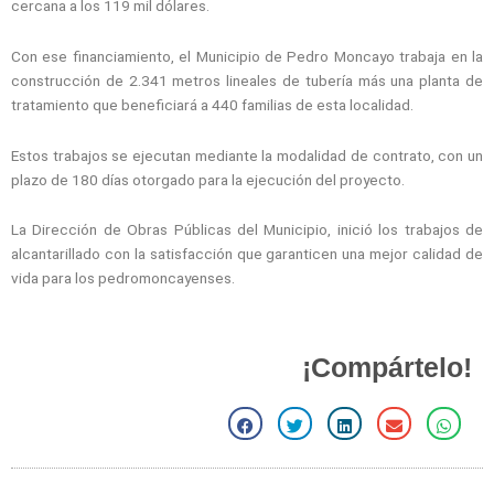
cercana a los 119 mil dólares.
Con ese financiamiento, el Municipio de Pedro Moncayo trabaja en la
construcción de 2.341 metros lineales de tubería más una planta de
tratamiento que beneficiará a 440 familias de esta localidad.
Estos trabajos se ejecutan mediante la modalidad de contrato, con un
plazo de 180 días otorgado para la ejecución del proyecto.
La Dirección de Obras Públicas del Municipio, inició los trabajos de
alcantarillado con la satisfacción que garanticen una mejor calidad de
vida para los pedromoncayenses.
¡Compártelo!
S
S
S
S
S
h
h
h
h
h
a
a
a
a
a
r
r
r
r
r