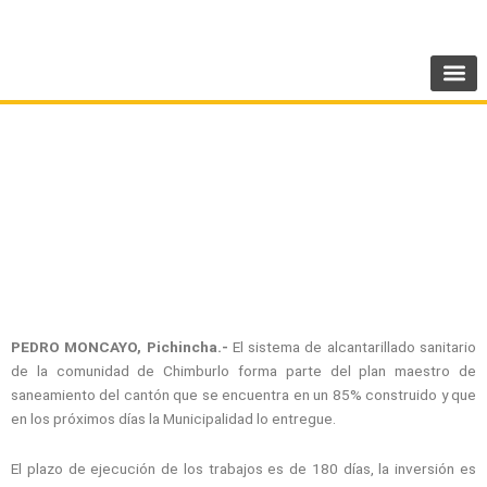
Ir
SIGUENOS:
@AMEcuador
al
contenido
Avanza obra de alcantarillado sanitario en
Pedro Moncayo
PEDRO MONCAYO, Pichincha.-
El sistema de alcantarillado sanitario
de la comunidad de Chimburlo forma parte del plan maestro de
saneamiento del cantón que se encuentra en un 85% construido y que
en los próximos días la Municipalidad lo entregue.
El plazo de ejecución de los trabajos es de 180 días, la inversión es