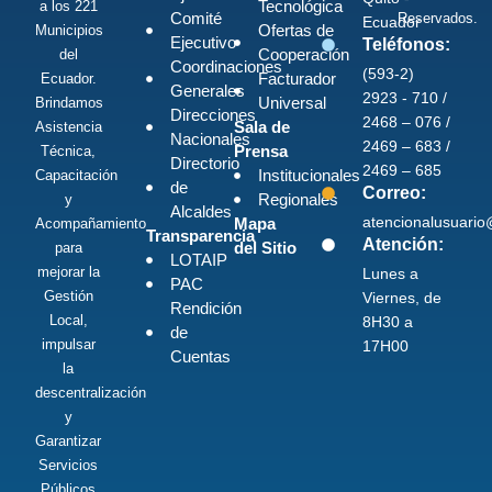
Tecnológica
a los 221
Comité
Reservados.
Ecuador
Ofertas de
Municipios
Ejecutivo
Teléfonos:
Cooperación
del
Coordinaciones
(593-2)
Facturador
Ecuador.
Generales
2923 - 710 /
Universal
Brindamos
Direcciones
2468 – 076 /
Sala de
Asistencia
Nacionales
2469 – 683 /
Prensa
Técnica,
Directorio
2469 – 685
Institucionales
Capacitación
de
Correo:
Regionales
y
Alcaldes
atencionalusuari
Mapa
Acompañamiento
Transparencia
Atención:
del Sitio
para
LOTAIP
mejorar la
Lunes a
PAC
Gestión
Viernes, de
Rendición
Local,
8H30 a
de
impulsar
17H00
Cuentas
la
descentralización
y
Garantizar
Servicios
Públicos