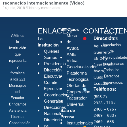
reconocido internacionalmente (Video)
14 junio, 2018
No hay comentarios
ENLACES
CONTÁCTE
Servicios
Copyright
Mesa
AME es
Dirección:
La
© 2026
de
la
Institución
Asociación
Agustín
Ayuda
Institución
Quiénes
de
Guerrero
AME
que
Somos
Municipalidad
E5-24 y
Virtual
representa
Presidencia
Ecuatorianas.
José María
Geovisualizador
y
Dirección
Todos los
Ayora,
Plataforma
fortalece
Ejecutiva
Derechos
Quito -
Tecnológica
a los 221
Comité
Reservados.
Ecuador
Ofertas de
Municipios
Ejecutivo
Teléfonos:
Cooperación
del
Coordinaciones
(593-2)
Facturador
Ecuador.
Generales
2923 - 710 /
Universal
Brindamos
Direcciones
2468 – 076 /
Sala de
Asistencia
Nacionales
2469 – 683 /
Prensa
Técnica,
Directorio
2469 – 685
Institucionales
Capacitación
de