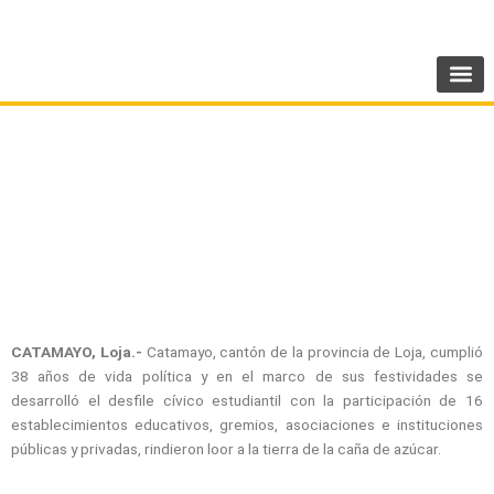
Ir
SIGUENOS:
@AMEcuador
al
contenido
Catamayo celebró 38 años de vida política
CATAMAYO, Loja.-
Catamayo, cantón de la provincia de Loja, cumplió
38 años de vida política y en el marco de sus festividades se
desarrolló el desfile cívico estudiantil con la participación de 16
establecimientos educativos, gremios, asociaciones e instituciones
públicas y privadas, rindieron loor a la tierra de la caña de azúcar.