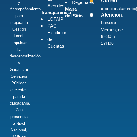
Correo:
Regionales
y
Alcaldes
atencionalusuari
Mapa
Acompañamiento
Transparencia
Atención:
del Sitio
para
LOTAIP
mejorar la
Lunes a
PAC
Gestión
Viernes, de
Rendición
Local,
8H30 a
de
impulsar
17H00
Cuentas
la
descentralización
y
Garantizar
Servicios
Públicos
eficientes
para la
ciudadanía.
Con
presencia
a Nivel
Nacional,
AME es