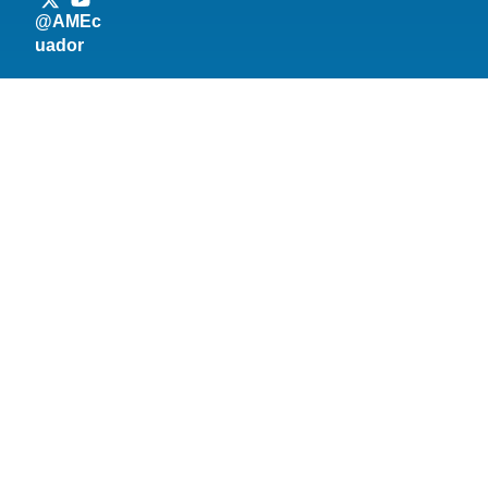
@AMEc
uador