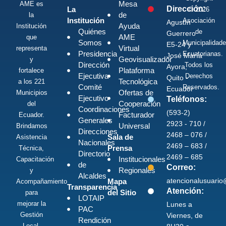
Mesa
AME es
Dirección:
La
© 2026
de
la
Institución
Asociación
Agustín
Ayuda
Institución
Quiénes
de
Guerrero
AME
que
Somos
Municipalidad
E5-24 y
Virtual
representa
Presidencia
Ecuatorianas.
José María
Geovisualizador
y
Dirección
Todos los
Ayora,
Plataforma
fortalece
Ejecutiva
Derechos
Quito -
Tecnológica
a los 221
Comité
Reservados.
Ecuador
Ofertas de
Municipios
Ejecutivo
Teléfonos:
Cooperación
del
Coordinaciones
(593-2)
Facturador
Ecuador.
Generales
2923 - 710 /
Universal
Brindamos
Direcciones
2468 – 076 /
Sala de
Asistencia
Nacionales
2469 – 683 /
Prensa
Técnica,
Directorio
2469 – 685
Institucionales
Capacitación
de
Correo:
Regionales
y
Alcaldes
atencionalusuari
Mapa
Acompañamiento
Transparencia
Atención:
del Sitio
para
LOTAIP
mejorar la
Lunes a
PAC
Gestión
Viernes, de
Rendición
Local,