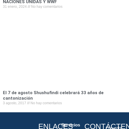
NACIONES UNIDAS Y WWF
31 enero, 2024
No hay comentarios
El 7 de agosto Shushufindi celebrará 33 años de
cantonización
3 agosto, 2017
No hay comentarios
ENLACES
CONTÁCTE
Servicios
Copyright