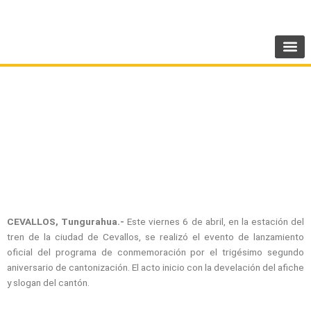
Ir
SIGUENOS:
@AMEcuador
al
contenido
Cevallos se prepara para celebrar sus 32 años
de cantonización
CEVALLOS, Tungurahua.-
Este viernes 6 de abril, en la estación del
tren de la ciudad de Cevallos, se realizó el evento de lanzamiento
oficial del programa de conmemoración por el trigésimo segundo
aniversario de cantonización. El acto inicio con la develación del afiche
y slogan del cantón.