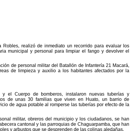
Robles, realizó de inmediato un recorrido para evaluar los
ia municipal y personal para limpiar el fango y devolver el
ención de personal militar del Batallón de Infantería 21 Macará,
eas de limpieza y auxilio a los habitantes afectados por la
l y el Cuerpo de bomberos, instalaron nuevas tuberías y
cilios de unas 30 familias que viven en Huato, un barrio de
io de agua potable al romperse las tuberías por efecto de la
onal militar, obreros del municipio y los ciudadanos, se han
 cabecera cantonal y las parroquias de Chaguarpamba, que han
rboles y arbustos que se desprenden de las colinas aledañas.