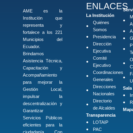
ENLACES
Serv
AME es la
La Institución
M
Institución que
Quiénes
A
representa y
Somos
A
fortalece a los 221
Presidencia
G
Municipios del
Dirección
P
Ecuador.
Ejecutiva
T
Brindamos
Comité
O
Asistencia Técnica,
Ejecutivo
C
Capacitación y
Coordinaciones
F
Acompañamiento
Generales
U
para mejorar la
Direcciones
Sala
Gestión Local,
Nacionales
I
impulsar la
Directorio
R
descentralización y
de Alcaldes
Mapa
Garantizar
Transparencia
Servicios Públicos
LOTAIP
eficientes para la
PAC
ciudadanía. Con