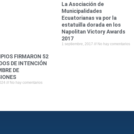
b
t
e
l
s
La Asociación de
o
e
d
a
Municipalidades
Ecuatorianas va por la
o
r
i
p
estatuilla dorada en los
k
n
p
Napolitan Victory Awards
2017
1 septiembre, 2017
No hay comentarios
IPIOS FIRMARON 52
DOS DE INTENCIÓN
MBRE DE
SIONES
2024
No hay comentarios