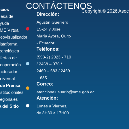
CONTÁCTENOS
icios
Copyright © 2026 Asoci
Dirección:
esa de
Agustín Guerrero
yuda
E5-24 y José
ME Virtual
María Ayora, Quito
eovisualizador
- Ecuador
lataforma
Teléfonos:
ecnológica
(593-2) 2923 - 710
fertas de
/ 2468 – 076 /
ooperación
2469 – 683 / 2469
acturador
– 685
niversal
Correo:
 de Prensa
atencionalusuario@ame.gob.ec
nstitucionales
Atención:
egionales
Lunes a Viernes,
 del Sitio
de 8H30 a 17H00