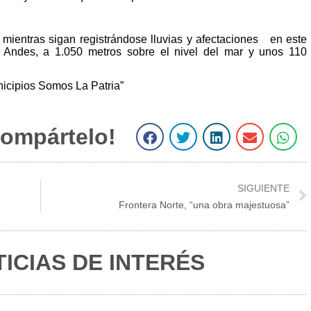
mientras sigan registrándose lluvias y afectaciones en este
s Andes, a 1.050 metros sobre el nivel del mar y unos 110
icipios Somos La Patria”
ompártelo!
S
S
S
S
S
h
h
h
h
h
a
a
a
a
a
r
r
r
r
r
SIGUIENTE
e
e
e
e
e
Frontera Norte, “una obra majestuosa”
o
o
o
o
o
n
n
n
n
n
f
t
l
e
w
ICIAS DE INTERÉS
a
w
i
m
h
c
i
n
a
a
e
t
k
i
t