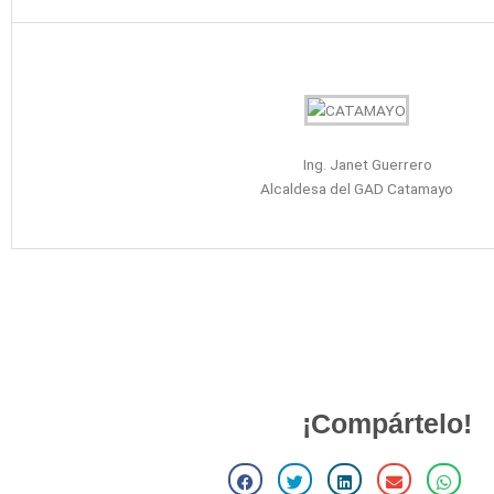
Ing. Janet Guerrero
Alcaldesa del GAD Catamayo
Dr. Gustavo Samani
¡Compártelo!
S
S
S
S
S