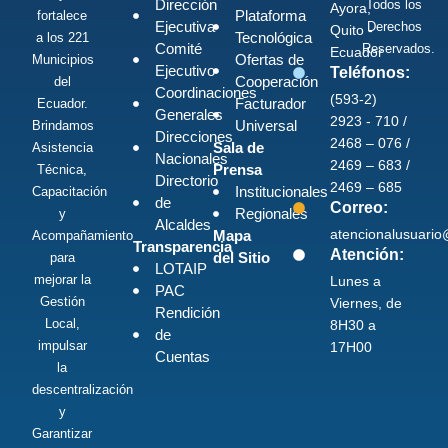
Dirección
Todos los
Ayora,
Plataforma
fortalece
Ejecutiva
Derechos
Quito -
Tecnológica
a los 221
Comité
Reservados.
Ecuador
Ofertas de
Municipios
Ejecutivo
Teléfonos:
Cooperación
del
Coordinaciones
(593-2)
Facturador
Ecuador.
Generales
2923 - 710 /
Universal
Brindamos
Direcciones
2468 – 076 /
Sala de
Asistencia
Nacionales
2469 – 683 /
Prensa
Técnica,
Directorio
2469 – 685
Institucionales
Capacitación
de
Correo:
Regionales
y
Alcaldes
atencionalusuari
Mapa
Acompañamiento
Transparencia
Atención:
del Sitio
para
LOTAIP
mejorar la
Lunes a
PAC
Gestión
Viernes, de
Rendición
Local,
8H30 a
de
impulsar
17H00
Cuentas
la
descentralización
y
Garantizar