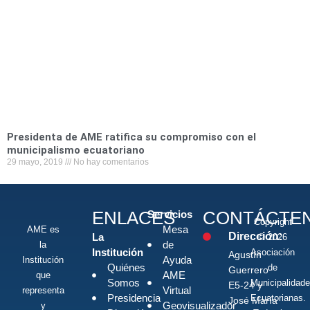
Presidenta de AME ratifica su compromiso con el
municipalismo ecuatoriano
29 mayo, 2019
No hay comentarios
ENLACES
CONTÁCTE
Servicios
Copyright
Mesa
AME es
Dirección:
La
© 2026
de
la
Institución
Asociación
Agustín
Ayuda
Institución
Quiénes
de
Guerrero
AME
que
Somos
Municipalidad
E5-24 y
Virtual
representa
Presidencia
Ecuatorianas.
José María
Geovisualizador
y