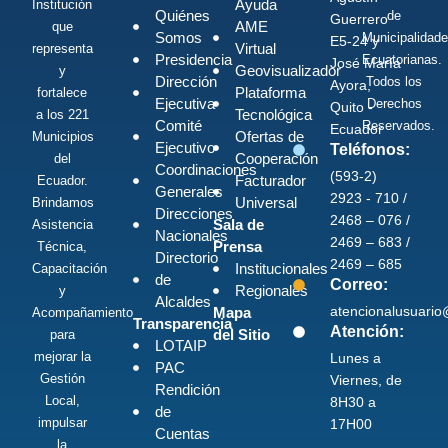
Ayuda
Institución
Quiénes
de
Guerrero
AME
que
Somos
Municipalidad
E5-24 y
Virtual
representa
Presidencia
Ecuatorianas.
José María
Geovisualizador
y
Dirección
Todos los
Ayora,
Plataforma
fortalece
Ejecutiva
Derechos
Quito -
Tecnológica
a los 221
Comité
Reservados.
Ecuador
Ofertas de
Municipios
Ejecutivo
Teléfonos:
Cooperación
del
Coordinaciones
(593-2)
Facturador
Ecuador.
Generales
2923 - 710 /
Universal
Brindamos
Direcciones
2468 – 076 /
Sala de
Asistencia
Nacionales
2469 – 683 /
Prensa
Técnica,
Directorio
2469 – 685
Institucionales
Capacitación
de
Correo:
Regionales
y
Alcaldes
atencionalusuari
Mapa
Acompañamiento
Transparencia
Atención:
del Sitio
para
LOTAIP
mejorar la
Lunes a
PAC
Gestión
Viernes, de
Rendición
Local,
8H30 a
de
impulsar
17H00
Cuentas
la