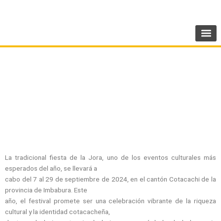
Ir
SIGUENOS:
@AMEcuador
al
contenido
Cotacachi tiene todo listo para su fiesta de la
Jora
La tradicional fiesta de la Jora, uno de los eventos culturales más
esperados del año, se llevará a
cabo del 7 al 29 de septiembre de 2024, en el cantón Cotacachi de la
provincia de Imbabura. Este
año, el festival promete ser una celebración vibrante de la riqueza
cultural y la identidad cotacacheña,