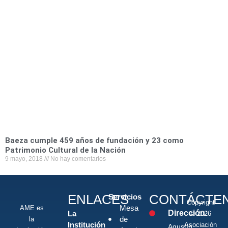
Baeza cumple 459 años de fundación y 23 como
Patrimonio Cultural de la Nación
9 mayo, 2018
No hay comentarios
ENLACES
CONTÁCTE
Servicios
Copyright
Mesa
AME es
Dirección:
La
© 2026
de
la
Institución
Asociación
Agustín