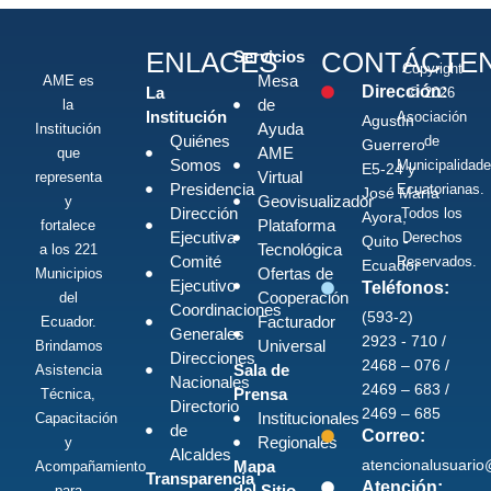
ENLACES
CONTÁCTE
Servicios
Copyright
Mesa
AME es
Dirección:
La
© 2026
de
la
Institución
Asociación
Agustín
Ayuda
Institución
Quiénes
de
Guerrero
AME
que
Somos
Municipalidad
E5-24 y
Virtual
representa
Presidencia
Ecuatorianas.
José María
Geovisualizador
y
Dirección
Todos los
Ayora,
Plataforma
fortalece
Ejecutiva
Derechos
Quito -
Tecnológica
a los 221
Comité
Reservados.
Ecuador
Ofertas de
Municipios
Ejecutivo
Teléfonos:
Cooperación
del
Coordinaciones
(593-2)
Facturador
Ecuador.
Generales
2923 - 710 /
Universal
Brindamos
Direcciones
2468 – 076 /
Sala de
Asistencia
Nacionales
2469 – 683 /
Prensa
Técnica,
Directorio
2469 – 685
Institucionales
Capacitación
de
Correo:
Regionales
y
Alcaldes
atencionalusuari
Mapa
Acompañamiento
Transparencia
Atención:
del Sitio
para