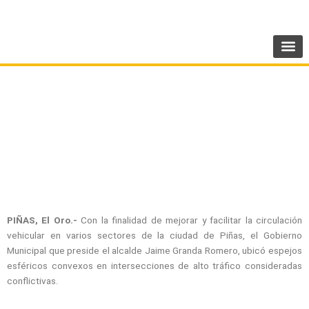
Ir
SIGUENOS:
@AMEcuador
al
contenido
Espejos facilitarán tránsito en Piñas
PIÑAS, El Oro.-
Con la finalidad de mejorar y facilitar la circulación
vehicular en varios sectores de la ciudad de Piñas, el Gobierno
Municipal que preside el alcalde Jaime Granda Romero, ubicó espejos
esféricos convexos en intersecciones de alto tráfico consideradas
conflictivas.