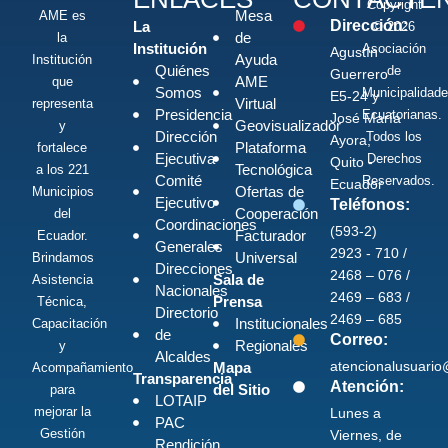
Copyright
Mesa
AME es
Dirección:
La
© 2026
de
la
Institución
Asociación
Agustín
Ayuda
Institución
Quiénes
de
Guerrero
AME
que
Somos
Municipalidad
E5-24 y
Virtual
representa
Presidencia
Ecuatorianas.
José María
Geovisualizador
y
Dirección
Todos los
Ayora,
Plataforma
fortalece
Ejecutiva
Derechos
Quito -
Tecnológica
a los 221
Comité
Reservados.
Ecuador
Ofertas de
Municipios
Ejecutivo
Teléfonos:
Cooperación
del
Coordinaciones
(593-2)
Facturador
Ecuador.
Generales
2923 - 710 /
Universal
Brindamos
Direcciones
2468 – 076 /
Sala de
Asistencia
Nacionales
2469 – 683 /
Prensa
Técnica,
Directorio
2469 – 685
Institucionales
Capacitación
de
Correo:
Regionales
y
Alcaldes
atencionalusuari
Mapa
Acompañamiento
Transparencia
Atención:
del Sitio
para
LOTAIP
mejorar la
Lunes a
PAC
Gestión
Viernes, de
Rendición