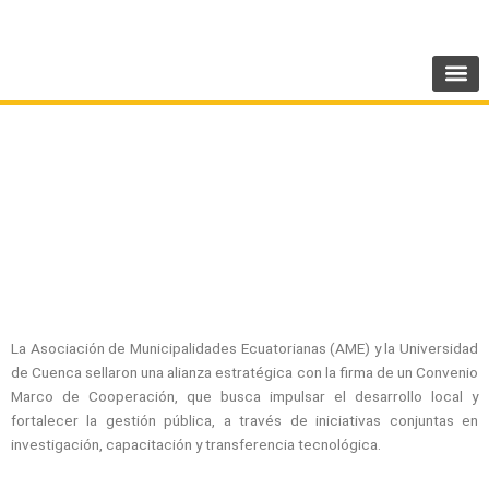
Ir
SIGUENOS:
@AMEcuador
al
contenido
FIRMA DE CONVENIO ENTRE AME Y LA
UNIVERSIDAD DE CUENCA
La Asociación de Municipalidades Ecuatorianas (AME) y la Universidad
de Cuenca sellaron una alianza estratégica con la firma de un Convenio
Marco de Cooperación, que busca impulsar el desarrollo local y
fortalecer la gestión pública, a través de iniciativas conjuntas en
investigación, capacitación y transferencia tecnológica.