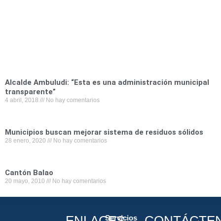
Alcalde Ambuludi: “Esta es una administración municipal
transparente”
4 abril, 2018
No hay comentarios
Municipios buscan mejorar sistema de residuos sólidos
28 enero, 2020
No hay comentarios
Cantón Balao
20 mayo, 2010
No hay comentarios
ENLACES
CONTÁCTE
Servicios