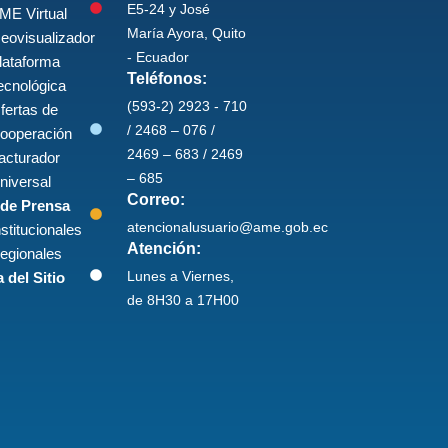
E5-24 y José
ME Virtual
María Ayora, Quito
eovisualizador
- Ecuador
lataforma
Teléfonos:
ecnológica
(593-2) 2923 - 710
fertas de
/ 2468 – 076 /
ooperación
2469 – 683 / 2469
acturador
– 685
niversal
Correo:
 de Prensa
atencionalusuario@ame.gob.ec
nstitucionales
Atención:
egionales
Lunes a Viernes,
 del Sitio
de 8H30 a 17H00