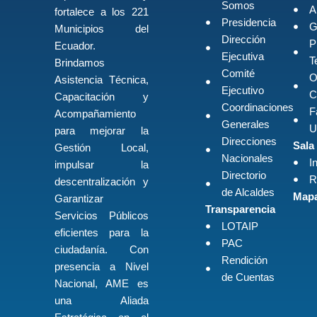
Somos
A
fortalece a los 221
Presidencia
G
Municipios del
Dirección
P
Ecuador.
Ejecutiva
T
Brindamos
Comité
O
Asistencia Técnica,
Ejecutivo
C
Capacitación y
Coordinaciones
F
Acompañamiento
Generales
U
para mejorar la
Direcciones
Sala
Gestión Local,
Nacionales
I
impulsar la
Directorio
R
descentralización y
de Alcaldes
Mapa
Garantizar
Transparencia
Servicios Públicos
LOTAIP
eficientes para la
PAC
ciudadanía. Con
Rendición
presencia a Nivel
de Cuentas
Nacional, AME es
una Aliada