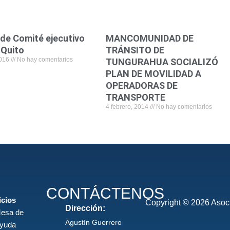
 de Comité ejecutivo
MANCOMUNIDAD DE
 Quito
TRÁNSITO DE
2016
No hay comentarios
TUNGURAHUA SOCIALIZÓ
PLAN DE MOVILIDAD A
OPERADORAS DE
TRANSPORTE
4 febrero, 2014
No hay comentarios
CONTÁCTENOS
icios
Copyright © 2026 Asoci
Dirección:
esa de
Agustín Guerrero
yuda