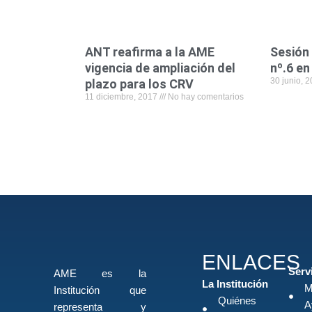
ANT reafirma a la AME
Sesión
vigencia de ampliación del
nº.6 en
30 junio, 
plazo para los CRV
11 diciembre, 2017
No hay comentarios
ENLACES
Serv
AME es la
La Institución
M
Institución que
Quiénes
A
representa y