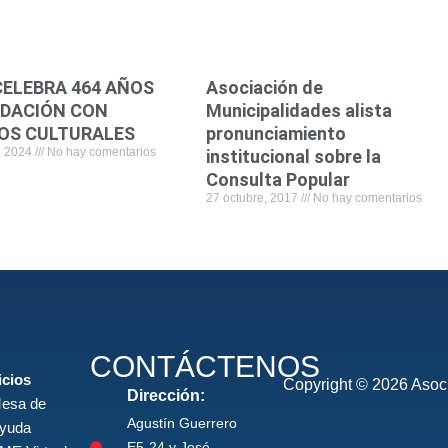
CELEBRA 464 AÑOS
Asociación de
NDACIÓN CON
Municipalidades alista
OS CULTURALES
pronunciamiento
, 2024
No hay comentarios
institucional sobre la
Consulta Popular
27 octubre, 2017
No hay comentarios
CONTÁCTENOS
icios
Copyright © 2026 Asoci
Dirección:
esa de
Agustín Guerrero
yuda
E5-24 y José