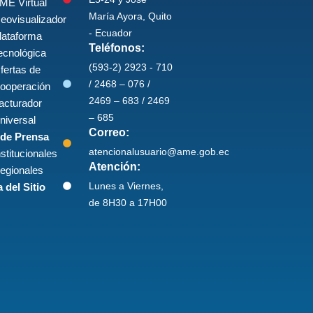
ME Virtual
María Ayora, Quito
eovisualizador
- Ecuador
lataforma
Teléfonos:
ecnológica
(593-2) 2923 - 710
fertas de
/ 2468 – 076 /
ooperación
2469 – 683 / 2469
acturador
– 685
niversal
Correo:
 de Prensa
atencionalusuario@ame.gob.ec
nstitucionales
Atención:
egionales
Lunes a Viernes,
 del Sitio
de 8H30 a 17H00