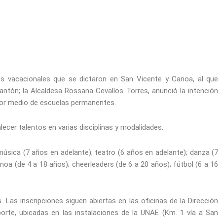
os vacacionales que se dictaron en San Vicente y Canoa, al que
cantón; la Alcaldesa Rossana Cevallos Torres, anunció la intención
por medio de escuelas permanentes.
talecer talentos en varias disciplinas y modalidades.
música (7 años en adelante); teatro (6 años en adelante); danza (7
oa (de 4 a 18 años); cheerleaders (de 6 a 20 años); fútbol (6 a 16
. Las inscripciones siguen abiertas en las oficinas de la Dirección
porte, ubicadas en las instalaciones de la UNAE (Km. 1 vía a San