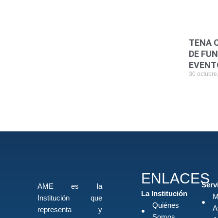
TENA 
DE FU
EVENT
30 octubre
ENLACES
Serv
AME es la
La Institución
M
Institución que
Quiénes
A
representa y
Somos