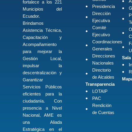
A
fortalece a los 221
Presidencia
G
Municipios del
Dirección
P
Ecuador.
Ejecutiva
T
Brindamos
Comité
O
Asistencia Técnica,
Ejecutivo
C
Capacitación y
Coordinaciones
F
Acompañamiento
Generales
U
para mejorar la
Direcciones
Sala
Gestión Local,
Nacionales
I
impulsar la
Directorio
R
descentralización y
de Alcaldes
Mapa
Garantizar
Transparencia
Servicios Públicos
LOTAIP
eficientes para la
PAC
ciudadanía. Con
Rendición
presencia a Nivel
de Cuentas
Nacional, AME es
una Aliada
Estratégica en el