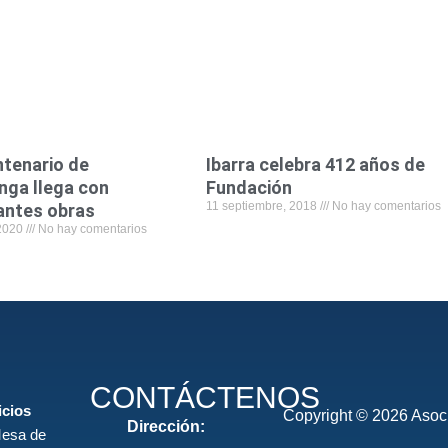
o
e
d
a
o
r
i
p
k
n
p
ntenario de
Ibarra celebra 412 años de
nga llega con
Fundación
11 septiembre, 2018
No hay comentarios
antes obras
 2020
No hay comentarios
CONTÁCTENOS
icios
Copyright © 2026 Asoci
Dirección:
esa de