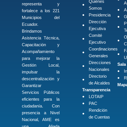
Quiénes
A
representa y
Somos
A
fortalece a los 221
Presidencia
G
Municipios del
Dirección
P
Ecuador.
Ejecutiva
T
Brindamos
Comité
O
Asistencia Técnica,
Ejecutivo
C
Capacitación y
Coordinaciones
F
Acompañamiento
Generales
U
para mejorar la
Direcciones
Sala
Gestión Local,
Nacionales
I
impulsar la
Directorio
R
descentralización y
de Alcaldes
Mapa
Garantizar
Transparencia
Servicios Públicos
LOTAIP
eficientes para la
PAC
ciudadanía. Con
Rendición
presencia a Nivel
de Cuentas
Nacional, AME es
una Aliada