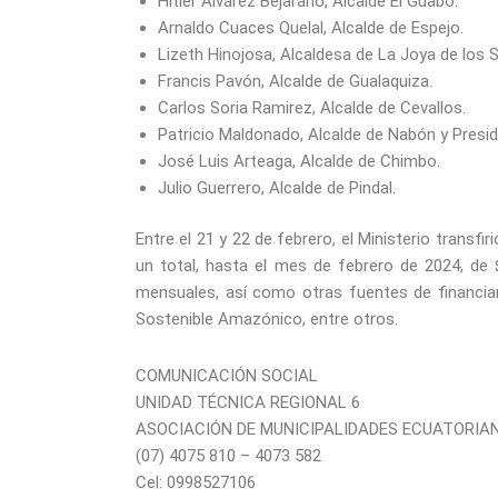
Hitler Álvarez Bejarano, Alcalde El Guabo.
Arnaldo Cuaces Quelal, Alcalde de Espejo.
Lizeth Hinojosa, Alcaldesa de La Joya de los 
Francis Pavón, Alcalde de Gualaquiza.
Carlos Soria Ramirez, Alcalde de Cevallos.
Patricio Maldonado, Alcalde de Nabón y Presi
José Luis Arteaga, Alcalde de Chimbo.
Julio Guerrero, Alcalde de Pindal.
Entre el 21 y 22 de febrero, el Ministerio transf
un total, hasta el mes de febrero de 2024, de
mensuales, así como otras fuentes de financia
Sostenible Amazónico, entre otros.
COMUNICACIÓN SOCIAL
UNIDAD TÉCNICA REGIONAL 6
ASOCIACIÓN DE MUNICIPALIDADES ECUATORIA
(07) 4075 810 – 4073 582
Cel: 0998527106