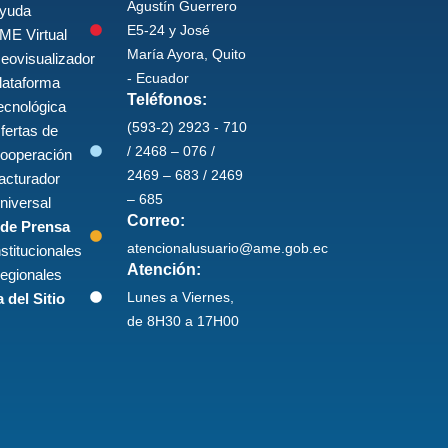
Agustín Guerrero
yuda
E5-24 y José
ME Virtual
María Ayora, Quito
eovisualizador
- Ecuador
lataforma
Teléfonos:
ecnológica
(593-2) 2923 - 710
fertas de
/ 2468 – 076 /
ooperación
2469 – 683 / 2469
acturador
– 685
niversal
Correo:
 de Prensa
atencionalusuario@ame.gob.ec
nstitucionales
Atención:
egionales
Lunes a Viernes,
 del Sitio
de 8H30 a 17H00