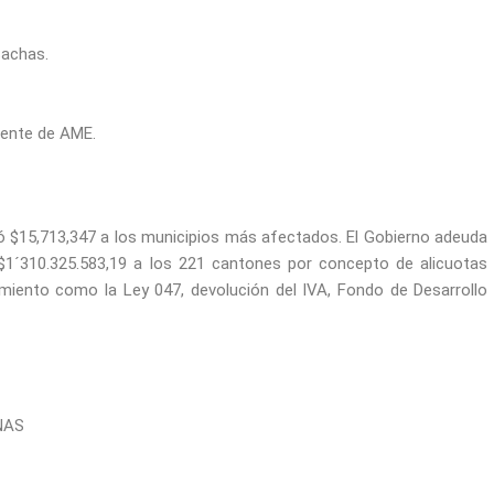
Sachas.
dente de AME.
irió $15,713,347 a los municipios más afectados. El Gobierno adeuda
 $1´310.325.583,19 a los 221 cantones por concepto de alicuotas
miento como la Ley 047, devolución del IVA, Fondo de Desarrollo
NAS