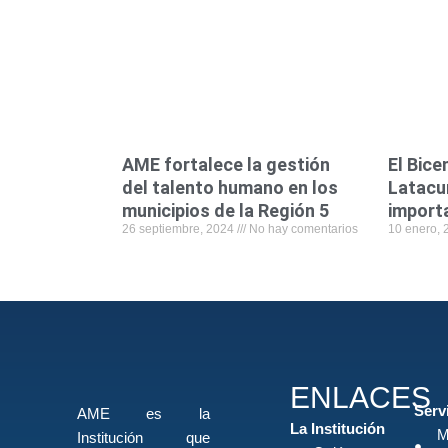
AME fortalece la gestión
El Bice
del talento humano en los
Latacu
municipios de la Región 5
import
26 septiembre, 2024
No hay comentarios
10 enero,
ENLACES
Serv
AME es la
La Institución
M
Institución que