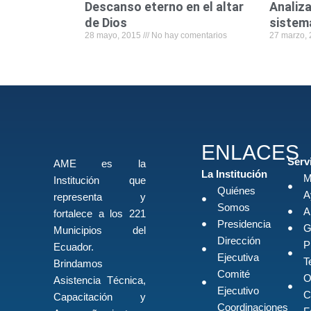
Descanso eterno en el altar
Analiza
de Dios
sistem
28 mayo, 2015
No hay comentarios
27 marzo,
ENLACES
Serv
AME es la
La Institución
M
Institución que
Quiénes
A
representa y
Somos
A
fortalece a los 221
Presidencia
G
Municipios del
Dirección
P
Ecuador.
Ejecutiva
T
Brindamos
Comité
O
Asistencia Técnica,
Ejecutivo
C
Capacitación y
Coordinaciones