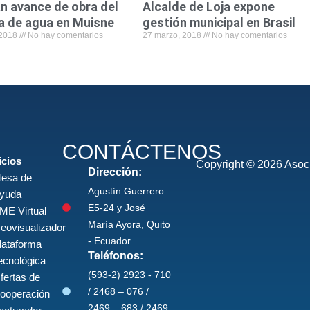
n avance de obra del
Alcalde de Loja expone
a de agua en Muisne
gestión municipal en Brasil
 2018
No hay comentarios
27 marzo, 2018
No hay comentarios
CONTÁCTENOS
icios
Copyright © 2026 Asoci
Dirección:
esa de
Agustín Guerrero
yuda
E5-24 y José
ME Virtual
María Ayora, Quito
eovisualizador
- Ecuador
lataforma
Teléfonos:
ecnológica
(593-2) 2923 - 710
fertas de
/ 2468 – 076 /
ooperación
2469 – 683 / 2469