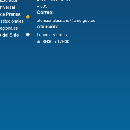
acturador
– 685
niversal
Correo:
 de Prensa
atencionalusuario@ame.gob.ec
nstitucionales
Atención:
egionales
Lunes a Viernes,
 del Sitio
de 8H30 a 17H00