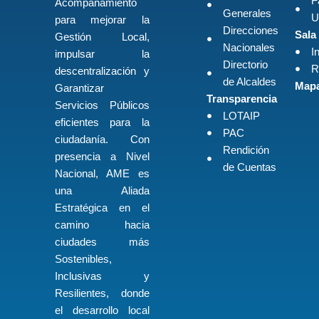
F
Acompañamiento
Generales
U
para mejorar la
Direcciones
Sala
Gestión Local,
Nacionales
I
impulsar la
Directorio
R
descentralización y
de Alcaldes
Mapa
Garantizar
Transparencia
Servicios Públicos
LOTAIP
eficientes para la
PAC
ciudadanía. Con
Rendición
presencia a Nivel
de Cuentas
Nacional, AME es
una Aliada
Estratégica en el
camino hacia
ciudades más
Sostenibles,
Inclusivas y
Resilientes, donde
el desarrollo local