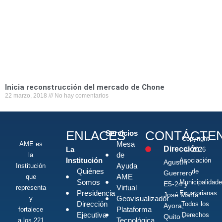
Inicia reconstrucción del mercado de Chone
22 marzo, 2018
No hay comentarios
ENLACES
CONTÁCTE
Servicios
Copyright
Mesa
AME es
Dirección:
La
© 2026
de
la
Institución
Asociación
Agustín
Ayuda
Institución
Quiénes
de
Guerrero
AME
que
Somos
Municipalidad
E5-24 y
Virtual
representa
Presidencia
Ecuatorianas.
José María
Geovisualizador
y
Dirección
Todos los
Ayora,
Plataforma
fortalece
Ejecutiva
Derechos
Quito -
Tecnológica
a los 221