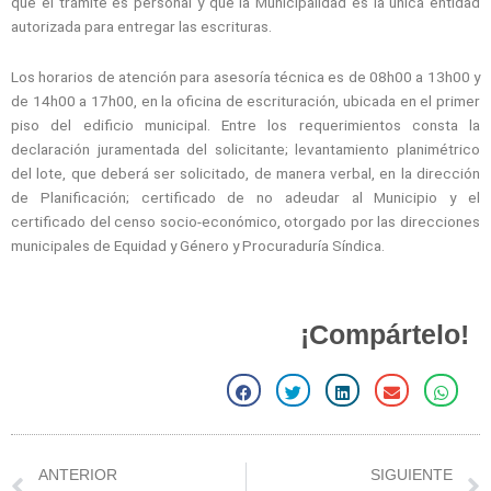
que el trámite es personal y que la Municipalidad es la única entidad
autorizada para entregar las escrituras.
Los horarios de atención para asesoría técnica es de 08h00 a 13h00 y
de 14h00 a 17h00, en la oficina de escrituración, ubicada en el primer
piso del edificio municipal. Entre los requerimientos consta la
declaración juramentada del solicitante; levantamiento planimétrico
del lote, que deberá ser solicitado, de manera verbal, en la dirección
de Planificación; certificado de no adeudar al Municipio y el
certificado del censo socio-económico, otorgado por las direcciones
municipales de Equidad y Género y Procuraduría Síndica.
¡Compártelo!
S
S
S
S
S
h
h
h
h
h
a
a
a
a
a
r
r
r
r
r
Prev
ANTERIOR
SIGUIENTE
e
e
e
e
e