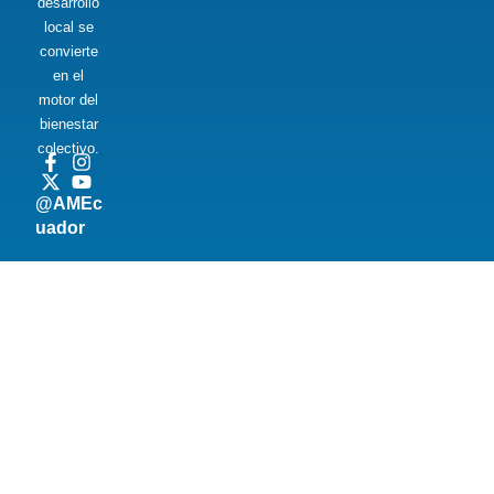
desarrollo
local se
convierte
en el
motor del
bienestar
colectivo.
@AMEc
uador