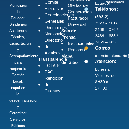
Comité
Reservados.
Ecuador
Ofertas de
Municipios
Ejecutivo
Teléfonos:
Cooperación
del
Coordinaciones
(593-2)
Facturador
Ecuador.
Generales
2923 - 710 /
Universal
Brindamos
Direcciones
2468 – 076 /
Sala de
Asistencia
Nacionales
2469 – 683 /
Prensa
Técnica,
Directorio
2469 – 685
Institucionales
Capacitación
de
Correo:
Regionales
y
Alcaldes
atencionalusuari
Mapa
Acompañamiento
Transparencia
Atención:
del Sitio
para
LOTAIP
mejorar la
Lunes a
PAC
Gestión
Viernes, de
Rendición
Local,
8H30 a
de
impulsar
17H00
Cuentas
la
descentralización
y
Garantizar
Servicios
Públicos