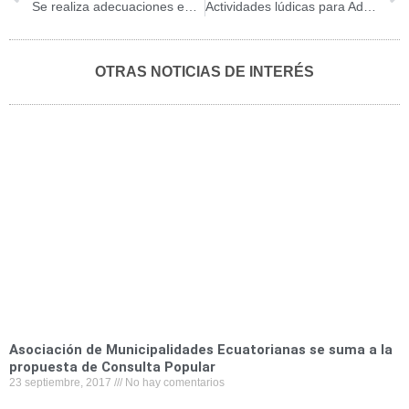
Se realiza adecuaciones en el Mercado Municipal del cantón Girón
Actividades lúdicas para Adultos Mayores
o
o
o
o
o
n
n
n
n
n
f
t
l
e
w
OTRAS NOTICIAS DE INTERÉS
a
w
i
m
h
c
i
n
a
a
e
t
k
i
t
b
t
e
l
s
o
e
d
a
o
r
i
p
k
n
p
Asociación de Municipalidades Ecuatorianas se suma a la
propuesta de Consulta Popular
23 septiembre, 2017
No hay comentarios