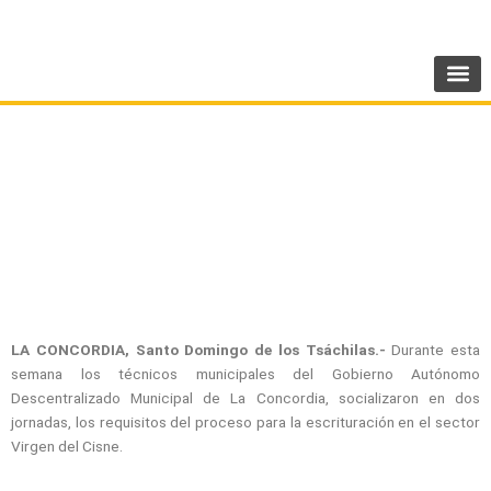
Ir
SIGUENOS:
@AMEcuador
al
contenido
Municipio La Concordia inició escrituración en
el sector Virgen del Cisne
LA CONCORDIA, Santo Domingo de los Tsáchilas.-
Durante esta
semana los técnicos municipales del Gobierno Autónomo
Descentralizado Municipal de La Concordia, socializaron en dos
jornadas, los requisitos del proceso para la escrituración en el sector
Virgen del Cisne.