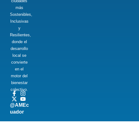
ciudades
más
Sostenibles,
Inclusivas
y
Resilientes,
donde el
desarrollo
local se
convierte
en el
motor del
bienestar
colectivo.
@AMEc
uador