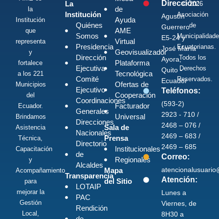
Dirección:
La
© 2026
de
la
Institución
Asociación
Agustín
Ayuda
Institución
Quiénes
de
Guerrero
AME
que
Somos
Municipalidad
E5-24 y
Virtual
representa
Presidencia
Ecuatorianas.
José María
Geovisualizador
y
Dirección
Todos los
Ayora,
Plataforma
fortalece
Ejecutiva
Derechos
Quito -
Tecnológica
a los 221
Comité
Reservados.
Ecuador
Ofertas de
Municipios
Ejecutivo
Teléfonos:
Cooperación
del
Coordinaciones
(593-2)
Facturador
Ecuador.
Generales
2923 - 710 /
Universal
Brindamos
Direcciones
2468 – 076 /
Sala de
Asistencia
Nacionales
2469 – 683 /
Prensa
Técnica,
Directorio
2469 – 685
Institucionales
Capacitación
de
Correo:
Regionales
y
Alcaldes
atencionalusuari
Mapa
Acompañamiento
Transparencia
Atención:
del Sitio
para
LOTAIP
mejorar la
Lunes a
PAC
Gestión
Viernes, de
Rendición
Local,
8H30 a
de