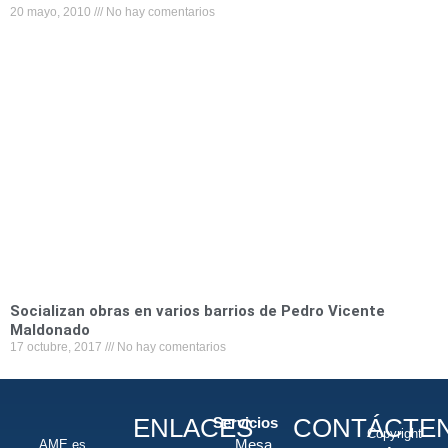
20 mayo, 2010
No hay comentarios
Socializan obras en varios barrios de Pedro Vicente
Maldonado
17 octubre, 2017
No hay comentarios
ENLACES
CONTÁCTE
Servicios
Copyright
Mesa
AME es