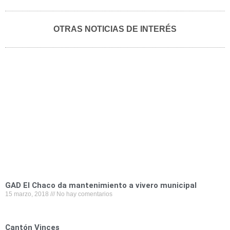
n
n
n
n
n
f
t
l
e
w
OTRAS NOTICIAS DE INTERÉS
a
w
i
m
h
c
i
n
a
a
e
t
k
i
t
b
t
e
l
s
o
e
d
a
o
r
i
p
k
n
p
GAD El Chaco da mantenimiento a vivero municipal
15 marzo, 2018
No hay comentarios
Cantón Vinces