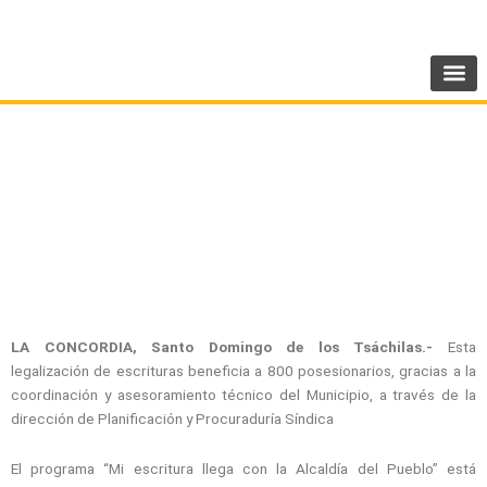
Ir
SIGUENOS:
@AMEcuador
al
contenido
Municipio de La Concordia legalizará
escrituras al sector El Paraíso
LA CONCORDIA, Santo Domingo de los Tsáchilas.-
Esta
legalización de escrituras beneficia a 800 posesionarios, gracias a la
coordinación y asesoramiento técnico del Municipio, a través de la
dirección de Planificación y Procuraduría Síndica
El programa “Mi escritura llega con la Alcaldía del Pueblo” está