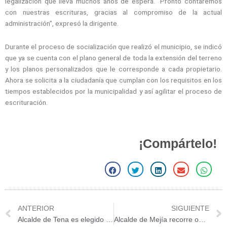
legalización que lleva muchos años de espera. “Pronto contaremos
con nuestras escrituras, gracias al compromiso de la actual
administración”, expresó la dirigente.
Durante el proceso de socialización que realizó el municipio, se indicó
que ya se cuenta con el plano general de toda la extensión del terreno
y los planos personalizados que le corresponde a cada propietario.
Ahora se solicita a la ciudadanía que cumplan con los requisitos en los
tiempos establecidos por la municipalidad y así agilitar el proceso de
escrituración.
¡Compártelo!
S
S
S
S
S
h
h
h
h
h
a
a
a
a
a
r
r
r
r
r
Prev
ANTERIOR
SIGUIENTE
e
e
e
e
e
Alcalde de Tena es elegido representante de los municipios al Consejo de Circunscripción Territorial Amazónica
Alcalde de Mejía recorre obra del mercado en Machachi
o
o
o
o
o