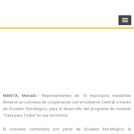
Ir
SIGUENOS:
@AMEcuador
al
contenido
Municipios de Manabí firman convenio para
viviendas “Casa para todos”
MANTA, Manabí.-
Representantes de 16 municipios manabitas
firmaron un convenio de cooperación con el Gobierno Central, a través
de Ecuador Estratégico, para el desarrollo del programa de vivienda
“Casa para Todos”en sus territorios .
El convenio contempla, por parte de Ecuador Estratégico, la