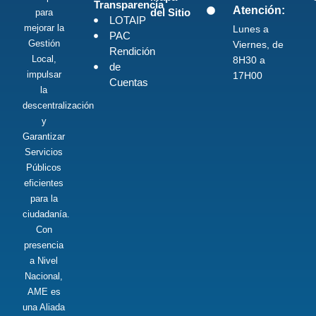
Transparencia
Atención:
del Sitio
para
LOTAIP
mejorar la
Lunes a
PAC
Gestión
Viernes, de
Rendición
Local,
8H30 a
de
impulsar
17H00
Cuentas
la
descentralización
y
Garantizar
Servicios
Públicos
eficientes
para la
ciudadanía.
Con
presencia
a Nivel
Nacional,
AME es
una Aliada