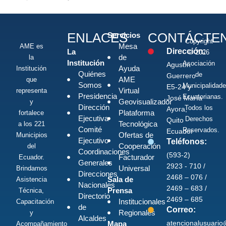
ENLACES
CONTÁCTE
Servicios
Copyright
Mesa
AME es
Dirección:
La
© 2026
de
la
Institución
Asociación
Agustín
Ayuda
Institución
Quiénes
de
Guerrero
AME
que
Somos
Municipalidad
E5-24 y
Virtual
representa
Presidencia
Ecuatorianas.
José María
Geovisualizador
y
Dirección
Todos los
Ayora,
Plataforma
fortalece
Ejecutiva
Derechos
Quito -
Tecnológica
a los 221
Comité
Reservados.
Ecuador
Ofertas de
Municipios
Ejecutivo
Teléfonos:
Cooperación
del
Coordinaciones
(593-2)
Facturador
Ecuador.
Generales
2923 - 710 /
Universal
Brindamos
Direcciones
2468 – 076 /
Sala de
Asistencia
Nacionales
2469 – 683 /
Prensa
Técnica,
Directorio
2469 – 685
Institucionales
Capacitación
de
Correo:
Regionales
y
Alcaldes
atencionalusuari
Mapa
Acompañamiento