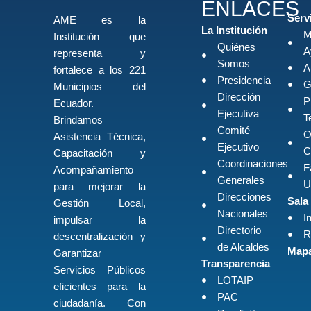
ENLACES
Serv
AME es la
La Institución
M
Institución que
Quiénes
A
representa y
Somos
A
fortalece a los 221
Presidencia
G
Municipios del
Dirección
P
Ecuador.
Ejecutiva
T
Brindamos
Comité
O
Asistencia Técnica,
Ejecutivo
C
Capacitación y
Coordinaciones
F
Acompañamiento
Generales
U
para mejorar la
Direcciones
Sala
Gestión Local,
Nacionales
I
impulsar la
Directorio
R
descentralización y
de Alcaldes
Mapa
Garantizar
Transparencia
Servicios Públicos
LOTAIP
eficientes para la
PAC
ciudadanía. Con