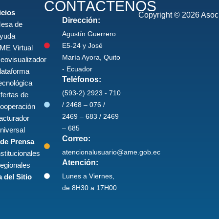
CONTÁCTENOS
icios
Copyright © 2026 Asoci
Dirección:
esa de
Agustín Guerrero
yuda
E5-24 y José
ME Virtual
María Ayora, Quito
eovisualizador
- Ecuador
lataforma
Teléfonos:
ecnológica
(593-2) 2923 - 710
fertas de
/ 2468 – 076 /
ooperación
2469 – 683 / 2469
acturador
– 685
niversal
Correo:
 de Prensa
atencionalusuario@ame.gob.ec
nstitucionales
Atención:
egionales
Lunes a Viernes,
 del Sitio
de 8H30 a 17H00