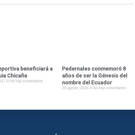
e
t
k
i
t
b
t
e
l
s
o
e
d
a
o
r
i
p
k
n
p
portiva beneficiará a
Pedernales conmemoró 8
uia Chicaña
años de ser la Génesis del
2017
No hay comentarios
nombre del Ecuador
20 agosto, 2018
No hay comentarios