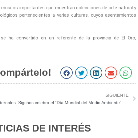
os museos importantes que muestran colecciones de arte natural y
ológicos pertenecientes a varias culturas, cuyos asentamientos
 se ha convertido en un referente de la provincia de El Oro,
ompártelo!
S
S
S
S
S
h
h
h
h
h
a
a
a
a
a
r
r
r
r
r
SIGUIENTE
e
e
e
e
e
dernales
Sigchos celebra el “Día Mundial del Medio Ambiente” con Feria Ciudadana
o
o
o
o
o
n
n
n
n
n
f
t
l
e
w
ICIAS DE INTERÉS
a
w
i
m
h
c
i
n
a
a