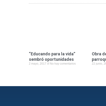
“Educando para la vida”
Obra de
sembró oportunidades
parroq
2 mayo, 2017
No hay comentarios
22 junio, 