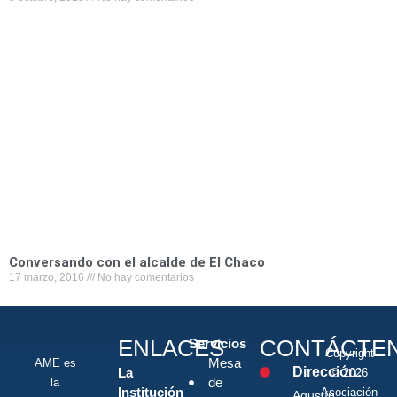
Conversando con el alcalde de El Chaco
17 marzo, 2016
No hay comentarios
ENLACES
CONTÁCTE
Servicios
Copyright
Mesa
AME es
Dirección:
La
© 2026
de
la
Institución
Asociación
Agustín