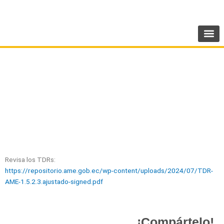
Ir
SIGUENOS:
@AMEcuador
al
contenido
Proyecto FIEDS-prevención violencia realiza la
convocatoria para la contratación de
consultoría referente a material didáctico en
APP.
Revisa los TDRs:
https://repositorio.ame.gob.ec/wp-content/uploads/2024/07/TDR-
AME-1.5.2.3.ajustado-signed.pdf
¡Compártelo!