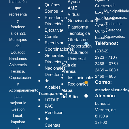
Ayuda
Institución
Quiénes
de
Guerrero
AME
que
Somos
Municipalidad
E5-24 y
Virtual
representa
Presidencia
Ecuatorianas.
José María
Geovisualizador
y
Dirección
Todos los
Ayora,
Plataforma
fortalece
Ejecutiva
Derechos
Quito -
Tecnológica
a los 221
Comité
Reservados.
Ecuador
Ofertas de
Municipios
Ejecutivo
Teléfonos:
Cooperación
del
Coordinaciones
(593-2)
Facturador
Ecuador.
Generales
2923 - 710 /
Universal
Brindamos
Direcciones
2468 – 076 /
Sala de
Asistencia
Nacionales
2469 – 683 /
Prensa
Técnica,
Directorio
2469 – 685
Institucionales
Capacitación
de
Correo:
Regionales
y
Alcaldes
atencionalusuari
Mapa
Acompañamiento
Transparencia
Atención:
del Sitio
para
LOTAIP
mejorar la
Lunes a
PAC
Gestión
Viernes, de
Rendición
Local,
8H30 a
de
impulsar
17H00
Cuentas
la