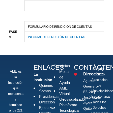
FORMULARIO DE RENDICIÓN DE CUENTAS
FASE
INFORME DE RENDICIÓN DE CUENTAS
3
ENLACES
CONTÁCTE
Servicios
Copyright
Mesa
AME es
Dirección:
La
© 2026
de
la
Institución
Asociación
Agustín
Ayuda
Institución
Quiénes
de
Guerrero
AME
que
Somos
Municipalidad
E5-24 y
Virtual
representa
Presidencia
Ecuatorianas.
José María
Geovisualizador
y
Dirección
Todos los
Ayora,
Plataforma
fortalece
Ejecutiva
Derechos
Quito -
Tecnológica
a los 221