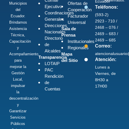
Comité
Reservados.
Ecuador
Ofertas de
Municipios
Ejecutivo
Teléfonos:
Cooperación
del
Coordinaciones
(593-2)
Facturador
Ecuador.
Generales
2923 - 710 /
Universal
Brindamos
Direcciones
2468 – 076 /
Sala de
Asistencia
Nacionales
2469 – 683 /
Prensa
Técnica,
Directorio
2469 – 685
Institucionales
Capacitación
de
Correo:
Regionales
y
Alcaldes
atencionalusuari
Mapa
Acompañamiento
Transparencia
Atención:
del Sitio
para
LOTAIP
mejorar la
Lunes a
PAC
Gestión
Viernes, de
Rendición
Local,
8H30 a
de
impulsar
17H00
Cuentas
la
descentralización
y
Garantizar
Servicios
Públicos