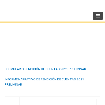
Ir
SIGUENOS:
@AMEcuador
al
contenido
RENDICIÓN DE CUENTAS 2021
FORMULARIO RENDICIÓN DE CUENTAS 2021 PRELIMINAR
INFORME NARRATIVO DE RENDICIÓN DE CUENTAS 2021
PRELIMINAR