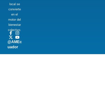
local se
convierte
en el
motor del
bienestar
colectivo.
@AMEc
uador