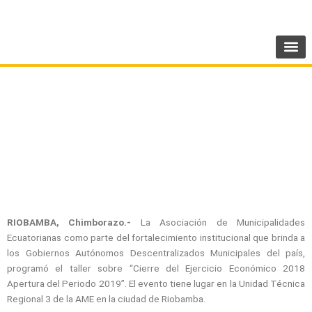
Ir
SIGUENOS:
@AMEcuador
al
contenido
Técnicos de la Regional 3 se capacitan en
normas técnicas de contabilidad
gubernamental
RIOBAMBA, Chimborazo.-
La Asociación de Municipalidades
Ecuatorianas como parte del fortalecimiento institucional que brinda a
los Gobiernos Autónomos Descentralizados Municipales del país,
programó el taller sobre “Cierre del Ejercicio Económico 2018
Apertura del Periodo 2019”. El evento tiene lugar en la Unidad Técnica
Regional 3 de la AME en la ciudad de Riobamba.