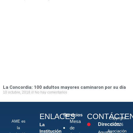
La Concordia: 100 adultos mayores caminaron por su día
10 octubre, 2018
No hay comentarios
ENLACES
CONTÁCTE
Servicios
Copyright
Mesa
AME es
Dirección:
La
© 2026
de
la
Institución
Asociación
Agustín