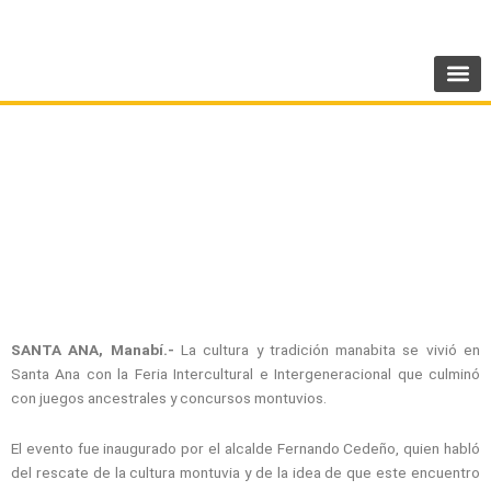
Ir
SIGUENOS:
@AMEcuador
al
contenido
Tres días de auténtica fiesta montuvia se
vivió en Santa Ana
SANTA ANA, Manabí.-
La cultura y tradición manabita se vivió en
Santa Ana con la Feria Intercultural e Intergeneracional que culminó
con juegos ancestrales y concursos montuvios.
El evento fue inaugurado por el alcalde Fernando Cedeño, quien habló
del rescate de la cultura montuvia y de la idea de que este encuentro