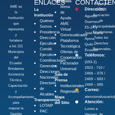
ENLACES
CONTÁCTE
Servicios
Copyright
Mesa
AME es
Dirección:
La
© 2026
de
la
Institución
Asociación
Agustín
Ayuda
Institución
Quiénes
de
Guerrero
AME
que
Somos
Municipalidad
E5-24 y
Virtual
representa
Presidencia
Ecuatorianas.
José María
Geovisualizador
y
Dirección
Todos los
Ayora,
Plataforma
fortalece
Ejecutiva
Derechos
Quito -
Tecnológica
a los 221
Comité
Reservados.
Ecuador
Ofertas de
Municipios
Ejecutivo
Teléfonos:
Cooperación
del
Coordinaciones
(593-2)
Facturador
Ecuador.
Generales
2923 - 710 /
Universal
Brindamos
Direcciones
2468 – 076 /
Sala de
Asistencia
Nacionales
2469 – 683 /
Prensa
Técnica,
Directorio
2469 – 685
Institucionales
Capacitación
de
Correo:
Regionales
y
Alcaldes
atencionalusuari
Mapa
Acompañamiento
Transparencia
Atención:
del Sitio
para
LOTAIP
mejorar la
Lunes a
PAC
Gestión
Viernes, de