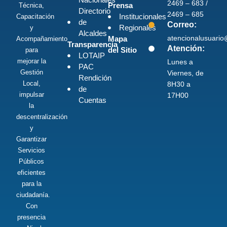
2469 – 683 /
Prensa
Técnica,
Directorio
2469 – 685
Institucionales
Capacitación
de
Correo:
Regionales
y
Alcaldes
atencionalusuari
Mapa
Acompañamiento
Transparencia
Atención:
del Sitio
para
LOTAIP
mejorar la
Lunes a
PAC
Gestión
Viernes, de
Rendición
Local,
8H30 a
de
impulsar
17H00
Cuentas
la
descentralización
y
Garantizar
Servicios
Públicos
eficientes
para la
ciudadanía.
Con
presencia