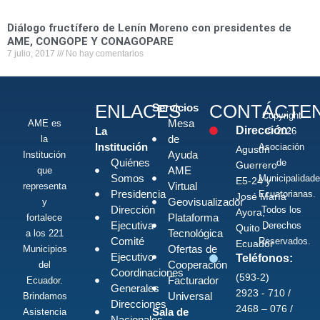
Diálogo fructífero de Lenín Moreno con presidentes de
AME, CONGOPE Y CONAGOPARE
7 julio, 2017
No hay comentarios
ENLACES
CONTÁCTE
Servicios
Copyright
Mesa
AME es
Dirección:
La
© 2026
de
la
Institución
Asociación
Agustín
Ayuda
Institución
Quiénes
de
Guerrero
AME
que
Somos
Municipalidad
E5-24 y
Virtual
representa
Presidencia
Ecuatorianas.
José María
Geovisualizador
y
Dirección
Todos los
Ayora,
Plataforma
fortalece
Ejecutiva
Derechos
Quito -
Tecnológica
a los 221
Comité
Reservados.
Ecuador
Ofertas de
Municipios
Ejecutivo
Teléfonos:
Cooperación
del
Coordinaciones
(593-2)
Facturador
Ecuador.
Generales
2923 - 710 /
Universal
Brindamos
Direcciones
2468 – 076 /
Sala de
Asistencia
Nacionales