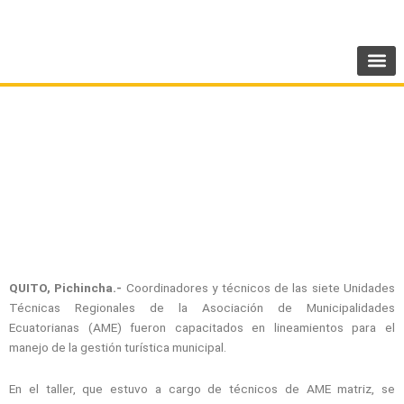
Ir
SIGUENOS:
@AMEcuador
al
contenido
Unidades Técnicas Regionales de AME son
capacitadas en gestión turística
QUITO, Pichincha.-
Coordinadores y técnicos de las siete Unidades
Técnicas Regionales de la Asociación de Municipalidades
Ecuatorianas (AME) fueron capacitados en lineamientos para el
manejo de la gestión turística municipal.
En el taller, que estuvo a cargo de técnicos de AME matriz, se