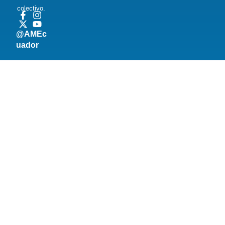
colectivo.
@AMEc
uador