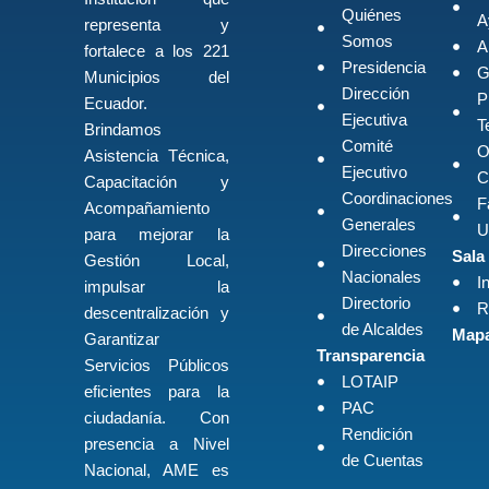
Quiénes
A
representa y
Somos
A
fortalece a los 221
Presidencia
G
Municipios del
Dirección
P
Ecuador.
Ejecutiva
T
Brindamos
Comité
O
Asistencia Técnica,
Ejecutivo
C
Capacitación y
Coordinaciones
F
Acompañamiento
Generales
U
para mejorar la
Direcciones
Sala
Gestión Local,
Nacionales
I
impulsar la
Directorio
R
descentralización y
de Alcaldes
Mapa
Garantizar
Transparencia
Servicios Públicos
LOTAIP
eficientes para la
PAC
ciudadanía. Con
Rendición
presencia a Nivel
de Cuentas
Nacional, AME es