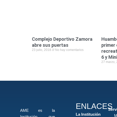
Complejo Deportivo Zamora
Huambo
abre sus puertas
primer
23 julio, 2018
No hay comentarios
recrea
6 y Min
27 marzo,
ENLACES
Serv
AME es la
La Institución
M
Institución que