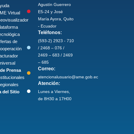
Agustín Guerrero
yuda
E5-24 y José
ME Virtual
María Ayora, Quito
eovisualizador
- Ecuador
lataforma
Teléfonos:
ecnológica
(593-2) 2923 - 710
fertas de
/ 2468 – 076 /
ooperación
2469 – 683 / 2469
acturador
– 685
niversal
Correo:
 de Prensa
atencionalusuario@ame.gob.ec
nstitucionales
Atención:
egionales
Lunes a Viernes,
 del Sitio
de 8H30 a 17H00