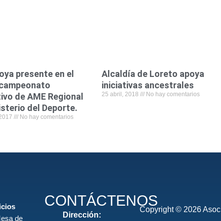
o
r
i
p
k
n
p
ya presente en el
Alcaldía de Loreto apoya
 campeonato
iniciativas ancestrales
25 abril, 2018
No hay comentarios
tivo de AME Regional
isterio del Deporte.
 2017
No hay comentarios
CONTÁCTENOS
icios
Copyright © 2026 Asoci
Dirección:
esa de