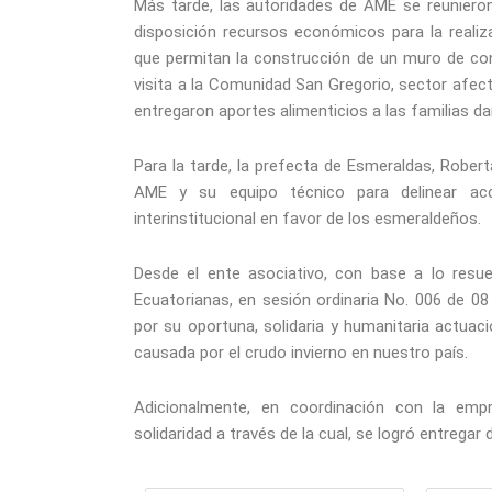
Más tarde, las autoridades de AME se reunieron
disposición recursos económicos para la reali
que permitan la construcción de un muro de cont
visita a la Comunidad San Gregorio, sector afect
entregaron aportes alimenticios a las familias d
Para la tarde, la prefecta de Esmeraldas, Robe
AME y su equipo técnico para delinear ac
interinstitucional en favor de los esmeraldeños.
Desde el ente asociativo, con base a lo resue
Ecuatorianas, en sesión ordinaria No. 006 de 08
por su oportuna, solidaria y humanitaria actuac
causada por el crudo invierno en nuestro país.
Adicionalmente, en coordinación con la emp
solidaridad a través de la cual, se logró entrega