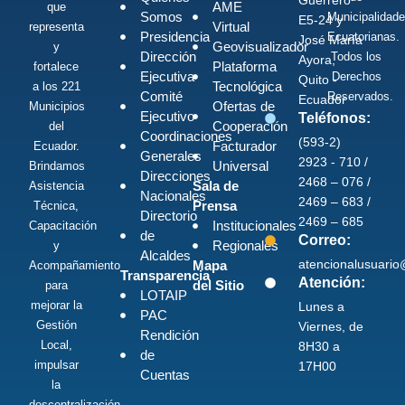
AME
que
Somos
Municipalidad
E5-24 y
Virtual
representa
Presidencia
Ecuatorianas.
José María
Geovisualizador
y
Dirección
Todos los
Ayora,
Plataforma
fortalece
Ejecutiva
Derechos
Quito -
Tecnológica
a los 221
Comité
Reservados.
Ecuador
Ofertas de
Municipios
Ejecutivo
Teléfonos:
Cooperación
del
Coordinaciones
(593-2)
Facturador
Ecuador.
Generales
2923 - 710 /
Universal
Brindamos
Direcciones
2468 – 076 /
Sala de
Asistencia
Nacionales
2469 – 683 /
Prensa
Técnica,
Directorio
2469 – 685
Institucionales
Capacitación
de
Correo:
Regionales
y
Alcaldes
atencionalusuari
Mapa
Acompañamiento
Transparencia
Atención:
del Sitio
para
LOTAIP
mejorar la
Lunes a
PAC
Gestión
Viernes, de
Rendición
Local,
8H30 a
de
impulsar
17H00
Cuentas
la
descentralización