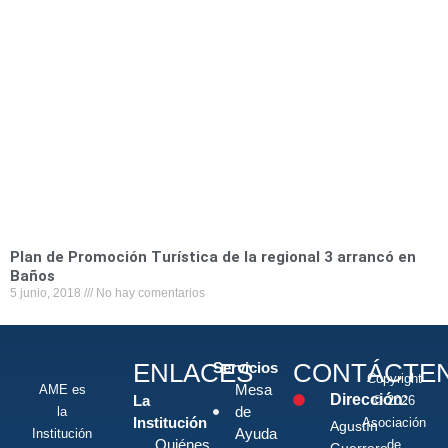
Plan de Promoción Turística de la regional 3 arrancó en
Baños
5 junio, 2018
No hay comentarios
ENLACES
CONTÁCTE
Servicios
Copyright
Mesa
AME es
Dirección:
La
© 2026
de
la
Institución
Asociación
Agustín
Ayuda
Institución
Quiénes
de
Guerrero