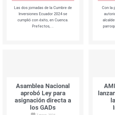
Las dos jornadas de la Cumbre de
Con la 
Inversiones Ecuador 2024 se
autori
cumplió con éxito, en Cuenca.
alcalde
Prefectos, …
parroqu
Asamblea Nacional
AME
aprobó Ley para
lanzam
asignación directa a
l
los GADs
7 mayo, 2024