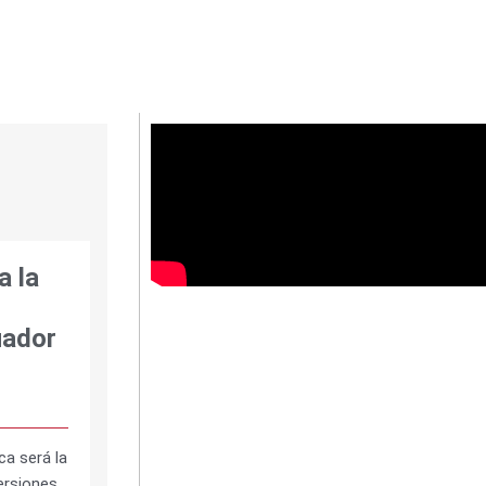
a la
e
uador
ca será la
ersiones