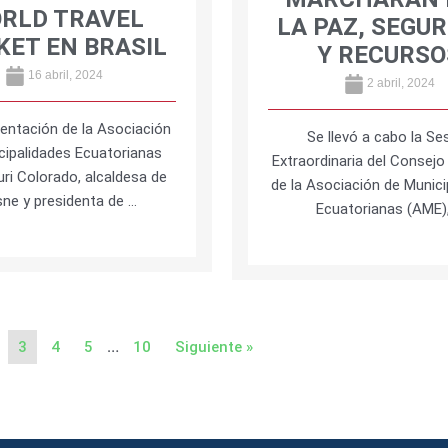
RLD TRAVEL
LA PAZ, SEGU
ET EN BRASIL
Y RECURSO
16 abril, 2024
2 abril, 2024
entación de la Asociación
Se llevó a cabo la Se
cipalidades Ecuatorianas
Extraordinaria del Consejo
uri Colorado, alcaldesa de
de la Asociación de Munici
ne y presidenta de …
Ecuatorianas (AME)
…
3
4
5
10
Siguiente »