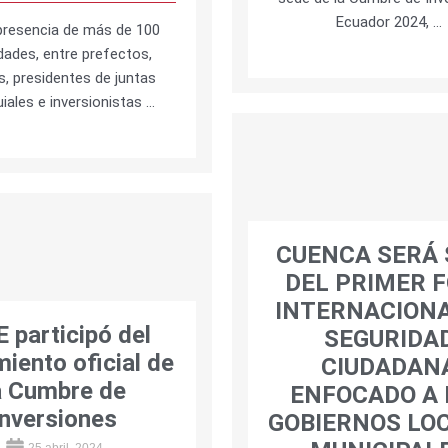
Ecuador 2024, …
presencia de más de 100
dades, entre prefectos,
s, presidentes de juntas
iales e inversionistas …
CUENCA SERÁ 
DEL PRIMER 
INTERNACIONA
 participó del
SEGURIDA
iento oficial de
CIUDADAN
a Cumbre de
ENFOCADO A 
Inversiones
GOBIERNOS LO
25 abril, 2024