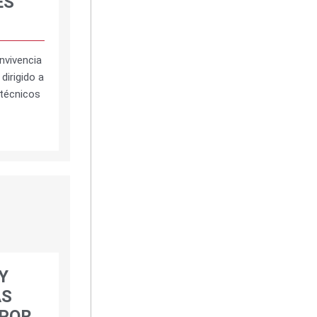
ES
nvivencia
dirigido a
 técnicos
Y
AS
POR