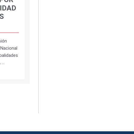
RIDAD
S
sión
 Nacional
palidades
, …