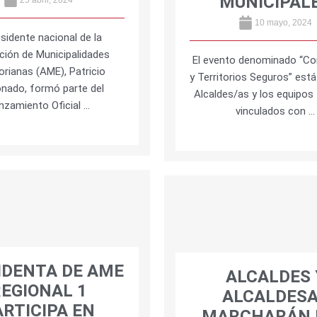
MUNICIPAL
10 mayo, 2024
esidente nacional de la
ción de Municipalidades
El evento denominado “Co
orianas (AME), Patricio
y Territorios Seguros” está 
nado, formó parte del
Alcaldes/as y los equipos
nzamiento Oficial …
vinculados con …
IDENTA DE AME
ALCALDES 
EGIONAL 1
ALCALDES
ARTICIPA EN
MARCHARÁN 