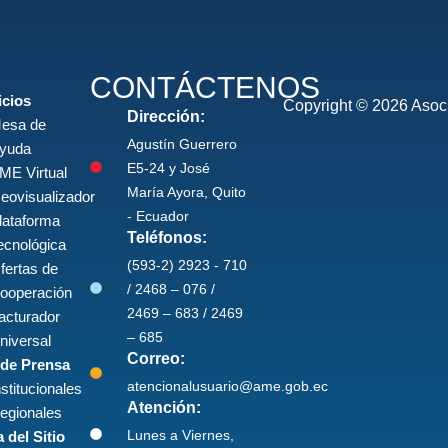
CONTÁCTENOS
icios
Copyright © 2026 Asoci
Dirección:
esa de
Agustín Guerrero
yuda
E5-24 y José
ME Virtual
María Ayora, Quito
eovisualizador
- Ecuador
lataforma
Teléfonos:
ecnológica
(593-2) 2923 - 710
fertas de
/ 2468 – 076 /
ooperación
2469 – 683 / 2469
acturador
– 685
niversal
Correo:
 de Prensa
atencionalusuario@ame.gob.ec
nstitucionales
Atención:
egionales
Lunes a Viernes,
 del Sitio