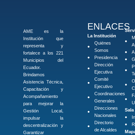
ENLACES
Serv
AME es la
La Institución
M
Institución que
Quiénes
A
representa y
Somos
A
fortalece a los 221
Presidencia
G
Municipios del
Dirección
P
Ecuador.
Ejecutiva
T
Brindamos
Comité
O
Asistencia Técnica,
Ejecutivo
C
Capacitación y
Coordinaciones
F
Acompañamiento
Generales
U
para mejorar la
Direcciones
Sala
Gestión Local,
Nacionales
I
impulsar la
Directorio
R
descentralización y
de Alcaldes
Mapa
Garantizar