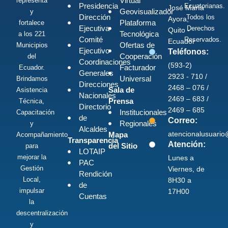
Virtual
representa
Presidencia
Ecuatorianas.
José María
Geovisualizador
y
Dirección
Todos los
Ayora,
Plataforma
fortalece
Ejecutiva
Derechos
Quito -
Tecnológica
a los 221
Comité
Reservados.
Ecuador
Ofertas de
Municipios
Ejecutivo
Teléfonos:
Cooperación
del
Coordinaciones
(593-2)
Facturador
Ecuador.
Generales
2923 - 710 /
Universal
Brindamos
Direcciones
2468 – 076 /
Sala de
Asistencia
Nacionales
2469 – 683 /
Prensa
Técnica,
Directorio
2469 – 685
Institucionales
Capacitación
de
Correo:
Regionales
y
Alcaldes
atencionalusuari
Mapa
Acompañamiento
Transparencia
Atención:
del Sitio
para
LOTAIP
mejorar la
Lunes a
PAC
Gestión
Viernes, de
Rendición
Local,
8H30 a
de
impulsar
17H00
Cuentas
la
descentralización
y