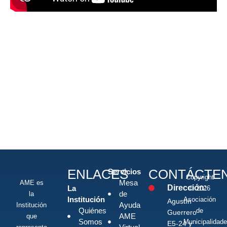
ENLACES
CONTÁCTE
Servicios
Copyright
Mesa
AME es
Dirección:
La
© 2026
de
la
Institución
Asociación
Agustín
Ayuda
Institución
Quiénes
de
Guerrero
AME
que
Somos
Municipalidad
E5-24 y