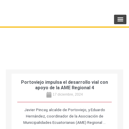
Ir
SIGUENOS:
@AMEcuador
al
contenido
NOTICIAS REGIONALES
Portoviejo impulsa el desarrollo vial con
apoyo de la AME Regional 4
17 diciembre, 2024
Javier Pincay, alcalde de Portoviejo, y Eduardo
Hernández, coordinador de la Asociación de
Municipalidades Ecuatorianas (AME) Regional …