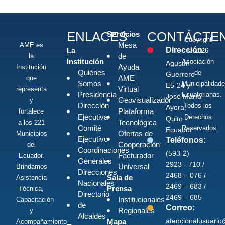
ENLACES
CONTÁCTE
Servicios
Copyright
Mesa
AME es
Dirección:
La
© 2026
de
la
Institución
Asociación
Agustín
Ayuda
Institución
Quiénes
de
Guerrero
AME
que
Somos
Municipalidad
E5-24 y
Virtual
representa
Presidencia
Ecuatorianas.
José María
Geovisualizador
y
Dirección
Todos los
Ayora,
Plataforma
fortalece
Ejecutiva
Derechos
Quito -
Tecnológica
a los 221
Comité
Reservados.
Ecuador
Ofertas de
Municipios
Ejecutivo
Teléfonos:
Cooperación
del
Coordinaciones
(593-2)
Facturador
Ecuador.
Generales
2923 - 710 /
Universal
Brindamos
Direcciones
2468 – 076 /
Sala de
Asistencia
Nacionales
2469 – 683 /
Prensa
Técnica,
Directorio
2469 – 685
Institucionales
Capacitación
de
Correo:
Regionales
y
Alcaldes
atencionalusuari
Mapa
Acompañamiento