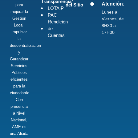
Transparencia
Atención:
del Sitio
para
LOTAIP
mejorar la
Lunes a
PAC
Gestión
Viernes, de
Rendición
Local,
8H30 a
de
impulsar
17H00
Cuentas
la
descentralización
y
Garantizar
Servicios
Públicos
eficientes
para la
ciudadanía.
Con
presencia
a Nivel
Nacional,
AME es
una Aliada