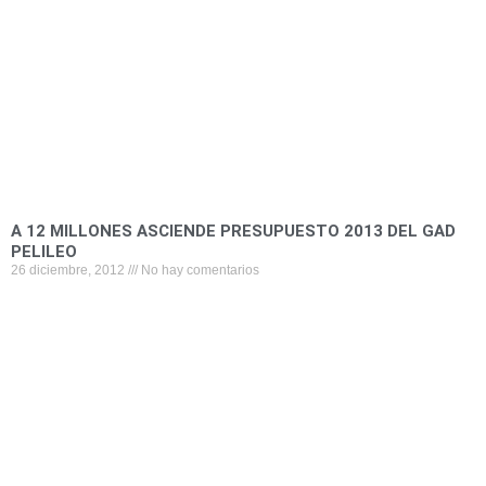
o
r
i
p
k
n
p
A 12 MILLONES ASCIENDE PRESUPUESTO 2013 DEL GAD
PELILEO
26 diciembre, 2012
No hay comentarios