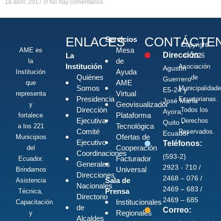
18 abril, 2017
No hay comentarios
ENLACES
CONTÁCTE
Servicios
Copyright
Mesa
AME es
Dirección:
La
© 2026
de
la
Institución
Asociación
Agustín
Ayuda
Institución
Quiénes
de
Guerrero
AME
que
Somos
Municipalidad
E5-24 y
Virtual
representa
Presidencia
Ecuatorianas.
José María
Geovisualizador
y
Dirección
Todos los
Ayora,
Plataforma
fortalece
Ejecutiva
Derechos
Quito -
Tecnológica
a los 221
Comité
Reservados.
Ecuador
Ofertas de
Municipios
Ejecutivo
Teléfonos:
Cooperación
del
Coordinaciones
(593-2)
Facturador
Ecuador.
Generales
2923 - 710 /
Universal
Brindamos
Direcciones
2468 – 076 /
Sala de
Asistencia
Nacionales
2469 – 683 /
Prensa
Técnica,
Directorio
2469 – 685
Institucionales
Capacitación
de
Correo:
Regionales
y
Alcaldes