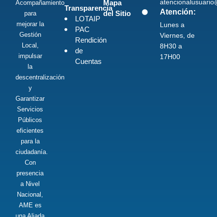
atencionalusuari
Mapa
Acompañamiento
Transparencia
Atención:
del Sitio
para
LOTAIP
mejorar la
Lunes a
PAC
Gestión
Viernes, de
Rendición
Local,
8H30 a
de
impulsar
17H00
Cuentas
la
descentralización
y
Garantizar
Servicios
Públicos
eficientes
para la
ciudadanía.
Con
presencia
a Nivel
Nacional,
AME es
una Aliada