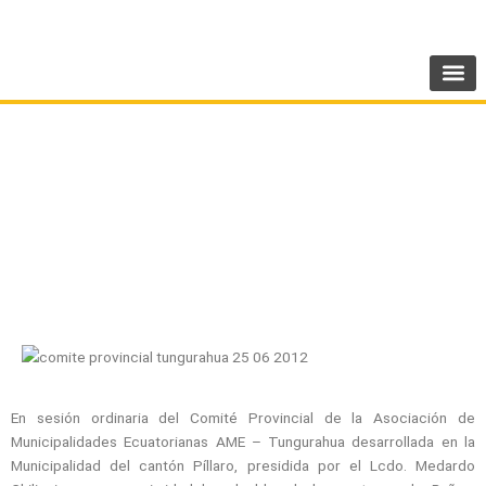
Ir
SIGUENOS:
@AMEcuador
al
contenido
OCHO CANTONES, CONFORMARÁN EMPRESA
PÚBLICA PARA ASUMIR LA COMPETENCIA DE
TRÁNSITO, TRANSPORTE TERRESTRE Y
SEGURIDAD VIAL
En sesión ordinaria del Comité Provincial de la Asociación de
Municipalidades Ecuatorianas AME – Tungurahua desarrollada en la
Municipalidad del cantón Píllaro, presidida por el Lcdo. Medardo