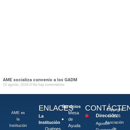
AME socializa convenio a los GADM
15 agosto, 2018
No hay comentarios
ENLACES
CONTÁCTE
Servicios
Copyright
Mesa
AME es
Dirección:
La
© 2026
de
la
Institución
Asociación
Agustín
Ayuda
Institución
Quiénes
de
Guerrero