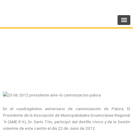
Ir
SIGUENOS:
@AMEcuador
al
contenido
PRESIDENTE DE AME REGIONAL 6 PARTICIPA
EN LA CELEBRACIÓN DE CANTONIZACIÓN DE
PALORA
En el cuadragésimo aniversario de cantonización de Palora, El
Presidente de la Asociación de Municipalidades Ecuatorianas Regional
´6 (AME R´6), Dr. Darío Tito, participó del desfile cívico y de la Sesión
solemne de este cantón el día 22 de Junio de 2012.