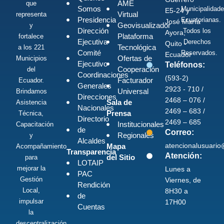
AME
que
Somos
Municipalidad
E5-24 y
Virtual
representa
Presidencia
Ecuatorianas.
José María
Geovisualizador
y
Dirección
Todos los
Ayora,
Plataforma
fortalece
Ejecutiva
Derechos
Quito -
Tecnológica
a los 221
Comité
Reservados.
Ecuador
Ofertas de
Municipios
Ejecutivo
Teléfonos:
Cooperación
del
Coordinaciones
(593-2)
Facturador
Ecuador.
Generales
2923 - 710 /
Universal
Brindamos
Direcciones
2468 – 076 /
Sala de
Asistencia
Nacionales
2469 – 683 /
Prensa
Técnica,
Directorio
2469 – 685
Institucionales
Capacitación
de
Correo:
Regionales
y
Alcaldes
atencionalusuari
Mapa
Acompañamiento
Transparencia
Atención:
del Sitio
para
LOTAIP
mejorar la
Lunes a
PAC
Gestión
Viernes, de
Rendición
Local,
8H30 a
de
impulsar
17H00
Cuentas
la
descentralización