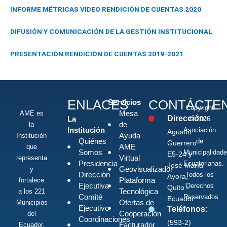
INFORME MÉTRICAS VIDEO RENDICIÓN DE CUENTAS 2020
DIFUSIÓN Y COMUNICACIÓN DE LA GESTIÓN INSTITUCIONAL
PRESENTACIÓN RENDICIÓN DE CUENTAS 2019-2021
ENLACES
CONTÁCTE
Servicios
Copyright
Mesa
AME es
Dirección:
La
© 2026
de
la
Institución
Asociación
Agustín
Ayuda
Institución
Quiénes
de
Guerrero
AME
que
Somos
Municipalidad
E5-24 y
Virtual
representa
Presidencia
Ecuatorianas.
José María
Geovisualizador
y
Dirección
Todos los
Ayora,
Plataforma
fortalece
Ejecutiva
Derechos
Quito -
Tecnológica
a los 221
Comité
Reservados.
Ecuador
Ofertas de
Municipios
Ejecutivo
Teléfonos:
Cooperación
del
Coordinaciones
(593-2)
Facturador
Ecuador.