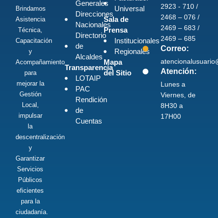
Generales
2923 - 710 /
Universal
Brindamos
Direcciones
2468 – 076 /
Sala de
Asistencia
Nacionales
2469 – 683 /
Prensa
Técnica,
Directorio
2469 – 685
Institucionales
Capacitación
de
Correo:
Regionales
y
Alcaldes
atencionalusuari
Mapa
Acompañamiento
Transparencia
Atención:
del Sitio
para
LOTAIP
mejorar la
Lunes a
PAC
Gestión
Viernes, de
Rendición
Local,
8H30 a
de
impulsar
17H00
Cuentas
la
descentralización
y
Garantizar
Servicios
Públicos
eficientes
para la
ciudadanía.