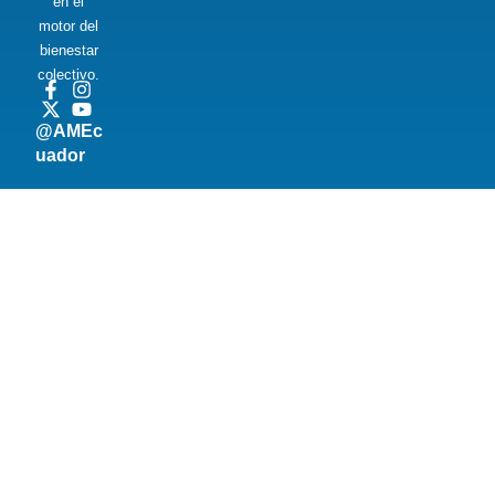
en el
motor del
bienestar
colectivo.
@AMEc
uador